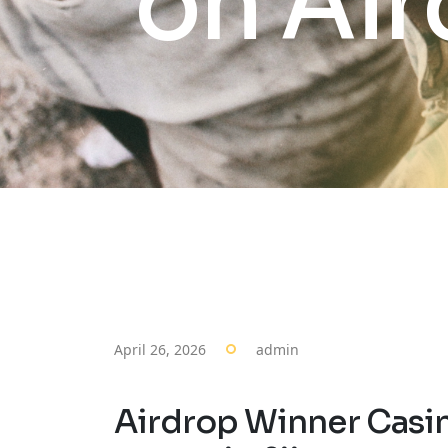
on Ai
April 26, 2026
admin
Airdrop Winner Casino