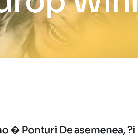
rdrop Win
 � Ponturi De asemenea, ?i d