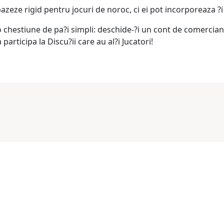
bazeze rigid pentru jocuri de noroc, ci ei pot incorporeaza ?i 
-o chestiune de pa?i simpli: deschide-?i un cont de comerciant
articipa la Discu?ii care au al?i Jucatori!