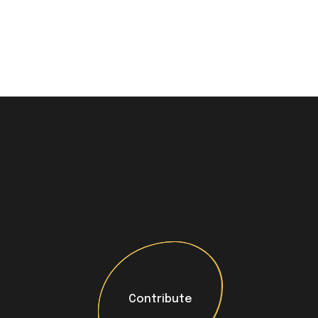
Contribute
Contribute