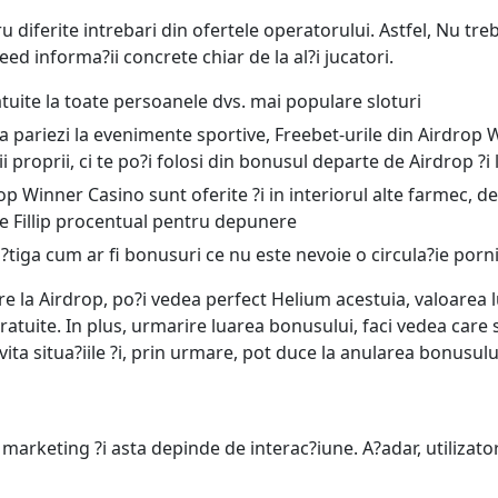
u diferite intrebari din ofertele operatorului. Astfel, Nu tre
eed informa?ii concrete chiar de la al?i jucatori.
atuite la toate persoanele dvs. mai populare sloturi
 sa pariezi la evenimente sportive, Freebet-urile din Airdro
proprii, ci te po?i folosi din bonusul departe de Airdrop ?i 
rop Winner Casino sunt oferite ?i in interiorul alte farmec, 
e Fillip procentual pentru depunere
?tiga cum ar fi bonusuri ce nu este nevoie o circula?ie porn
ire la Airdrop, po?i vedea perfect Helium acestuia, valoarea lu
tuite. In plus, urmarire luarea bonusului, faci vedea care sun
ta situa?iile ?i, prin urmare, pot duce la anularea bonusului
marketing ?i asta depinde de interac?iune. A?adar, utilizator