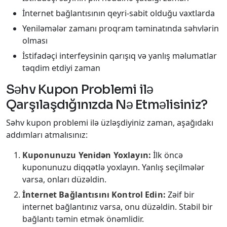
İnternet bağlantısının qeyri-sabit olduğu vaxtlarda
Yeniləmələr zamanı proqram təminatında səhvlərin
olması
İstifadəçi interfeysinin qarışıq və yanlış məlumatlar
təqdim etdiyi zaman
Səhv Kupon Problemi ilə
Qarşılaşdığınızda Nə Etməlisiniz?
Səhv kupon problemi ilə üzləşdiyiniz zaman, aşağıdakı
addımları atmalısınız:
Kuponunuzu Yenidən Yoxlayın:
İlk öncə
kuponunuzu diqqətlə yoxlayın. Yanlış seçilmələr
varsa, onları düzəldin.
İnternet Bağlantısını Kontrol Edin:
Zəif bir
internet bağlantınız varsa, onu düzəldin. Stabil bir
bağlantı təmin etmək önəmlidir.