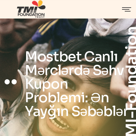
TMI-Founda
Mostbet Canlı
Mərclərdə Səhv
Kupon
Problemi: Ən
Yayğın Səbəblər