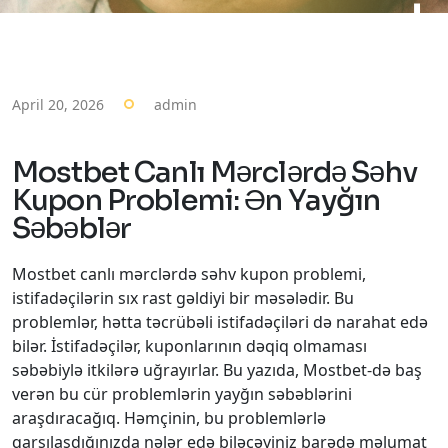
April 20, 2026
admin
Mostbet Canlı Mərclərdə Səhv
Kupon Problemi: Ən Yayğın
Səbəblər
Mostbet canlı mərclərdə səhv kupon problemi,
istifadəçilərin sıx rast gəldiyi bir məsələdir. Bu
problemlər, hətta təcrübəli istifadəçiləri də narahat edə
bilər. İstifadəçilər, kuponlarının dəqiq olmaması
səbəbiylə itkilərə uğrayırlar. Bu yazıda, Mostbet-də baş
verən bu cür problemlərin yayğın səbəblərini
araşdıracağıq. Həmçinin, bu problemlərlə
qarşılaşdığınızda nələr edə biləcəyiniz barədə məlumat