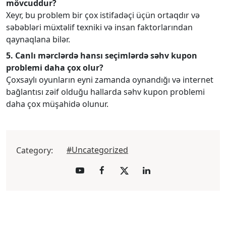
mövcuddur?
Xeyr, bu problem bir çox istifadəçi üçün ortaqdır və
səbəbləri müxtəlif texniki və insan faktorlarından
qaynaqlana bilər.
5. Canlı mərclərdə hansı seçimlərdə səhv kupon
problemi daha çox olur?
Çoxsaylı oyunların eyni zamanda oynandığı və internet
bağlantısı zəif olduğu hallarda səhv kupon problemi
daha çox müşahidə olunur.
#Uncategorized
Category: