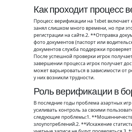
Как проходит процесс 
Процесс верификации на 1xbet включает 
занял слишком много времени, но при эт
регистрации на сайте.2. **Отправка док
фото документов (паспорт или водительск
документов служба поддержки проверяет и
После успешной проверки игрок получает
завершении процесса игрок получает дос
может варьироваться в зависимости от р
у них возникли трудности.
Роль верификации в бо
В последние годы проблема азартных игр 
усиливать контроль за своими пользова
следующие проблемы:1. **Мошенничество
злоупотреблений.2. **Искажение статист
учетные записи не будут проверяться.3. 