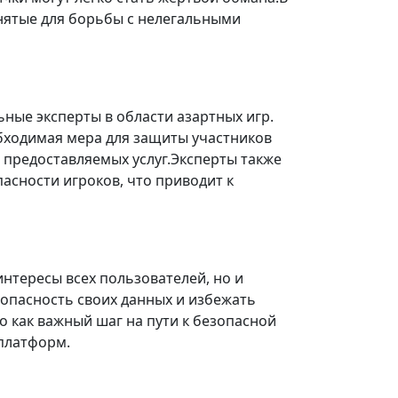
ятые для борьбы с нелегальными
ные эксперты в области азартных игр.
бходимая мера для защиты участников
 предоставляемых услуг.Эксперты также
асности игроков, что приводит к
нтересы всех пользователей, но и
зопасность своих данных и избежать
о как важный шаг на пути к безопасной
 платформ.