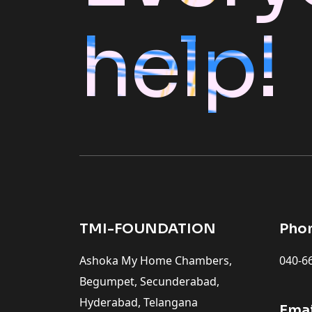
help!
TMI-FOUNDATION
Pho
Ashoka My Home Chambers,
040-6
Begumpet, Secunderabad,
Hyderabad, Telangana
Emai