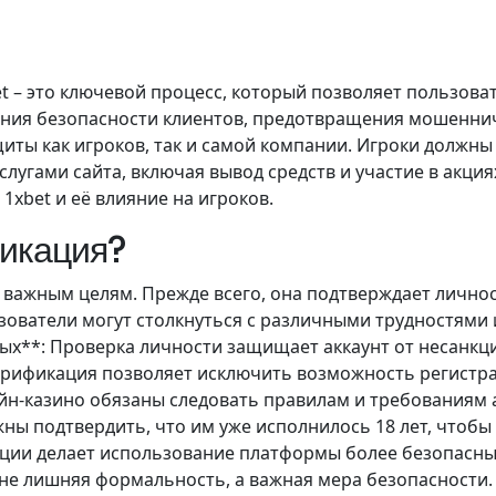
t – это ключевой процесс, который позволяет пользова
ения безопасности клиентов, предотвращения мошенни
ты как игроков, так и самой компании. Игроки должны п
лугами сайта, включая вывод средств и участие в акция
xbet и её влияние на игроков.
фикация?
 важным целям. Прежде всего, она подтверждает личнос
зователи могут столкнуться с различными трудностями
ых**: Проверка личности защищает аккаунт от несанкц
ификация позволяет исключить возможность регистра
н-казино обязаны следовать правилам и требованиям а
ы подтвердить, что им уже исполнилось 18 лет, чтобы у
ации делает использование платформы более безопасн
 не лишняя формальность, а важная мера безопасности.