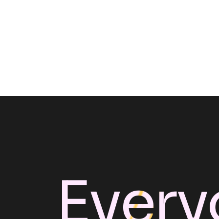
Every