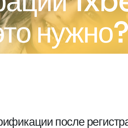
рации 1xbe
это нужно
ификации после регистра