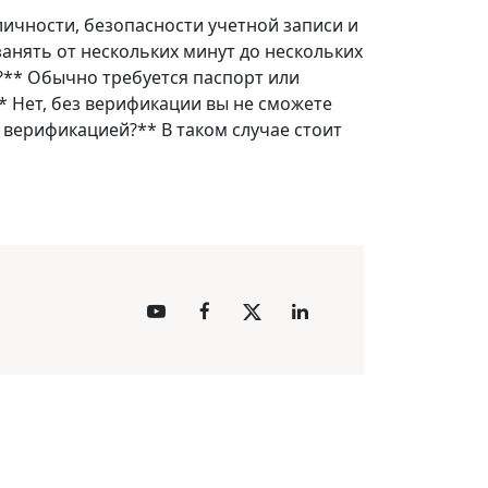
ичности, безопасности учетной записи и
анять от нескольких минут до нескольких
?** Обычно требуется паспорт или
* Нет, без верификации вы не сможете
с верификацией?** В таком случае стоит