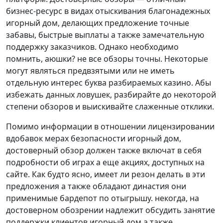
бизнес-ресурс в видах отыскивания благонадежных
игорный дом, делающих предложение точные
забавы, быстрые выплаты а также замечательную
поддержку заказчиков. Однако необходимо
помнить, аюшки? не все обзоры точны. Некоторые
могут являться предвзятыми или не иметь
отдельную интерес буква разбираемых казино. Абы
избежать данных ловушек, разбирайте до некоторой
степени обзоров и выискивайте слаженные отклики.
Помимо информации в отношении лицензировании
вдобавок мерах безопасности игорный дом,
достоверный обзор должен также включат в себя
подробности об играх а еще акциях, доступных на
сайте. Как будто ясно, имеет ли резон делать в эти
предложения а также обладают династия они
применимые бардепот по отыгрышу. некогда, на
достоверном обозрении надлежит обсудить занятие
поддержки клиентов игорный дом а также