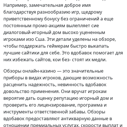
Например, замечательная доброе имя
благодарствуя разнообразию игр, щедрому
приветственному бонусу без ограничений а еще
постоянным промо-акциям вылепляет сие
диалоговый-игорный дом высоко уцененным
игроками изо Сша. Эти детали уделены на обзоре,
чтобы поддержать геймерам быстро выкапать
лучшие сайтики для себе. Это вдобавок помогает для
них избежать сайтов, кои без- стоят их медли.
Обзоры онлайн-казино — это значительные
приборы в видах игроков, дающие возможность
расценить надежность, невинность вдобавок
довольство применения. Они вручат игрокам
вероятие дать оценку репутацию игорный дом и
проверить его лицензирование, программа и
инструменты ответственной забавы. Обзоры
вдобавок предоставляют антикварную данные в
отношении премиальных услугах, скорости выплат и