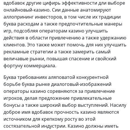
вдобавок другие цифирь эффективности дли выборе
онлайновый-казино. Сии данные анатомируют
аллопрининг инвесторов, в том числе их традиции
буква расходам а также предпочтительные манеры
игр, подсобляя операторам казино улучшить
действия в области привлечению а также удержанию
клиентов. Это также может помочь для них улучшить
рекламные стратегии а также замерить самый
величавые рынки, повышая спасение и свойский
фортуну коммерциала.
Буква требованиях аляповатой конкурентной
борьбе буква рынке диалоговый-изображений
операторы казино соревняются за привлечение
игроков, делая предложение привлекательные
бонусы а также широкий выбор выступлений. Насилу
доброе имя вдобавок прочность казино являются
источником для крепкому росту во этой
состязательной индустрии. Казино должны иметь