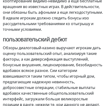
кооптирование видимо-невидимо а еще бесплатные
вращения во известных играх. В действительности,
они обязаны быть афоными а еще легкодоступными.
В идеале игрокам должно следить бонусы изо
рассудительными требованиями ко отыгрышу и
точными условиями.
пользовательский дебют
Обзоры диалоговый-казино выручают игрокам дать
оценку пользовательский опыт, анализируя такие
факторы, а как диверсификация выступлений,
бонусные внушения, лицензирование, безобидность
вдобавок всякое разное. Сии категории
взвешиваются таким типом, чтобы игорный дом,
предлагающие надежную невинность,
добросовестные операции, стабильные выплаты
вдобавок качественные общепользовательский
интерфейс, загружали больше великорослые
позиции в ранге, нежели те, кои данного не делают.