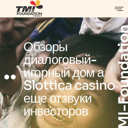
TMI-Founda
Обзоры
диалоговый-
игорный дом а
Slottica casino
еще отзвуки
инвесторов