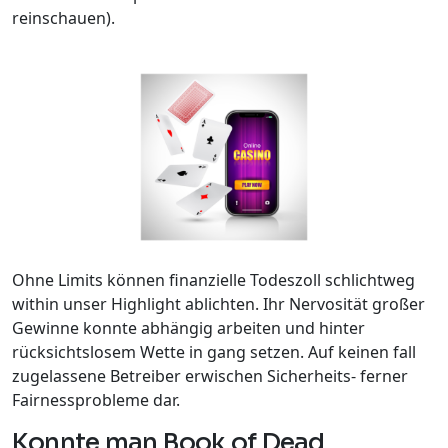
reinschauen).
Ohne Limits können finanzielle Todeszoll schlichtweg
within unser Highlight ablichten. Ihr Nervosität großer
Gewinne konnte abhängig arbeiten und hinter
rücksichtslosem Wette in gang setzen. Auf keinen fall
zugelassene Betreiber erwischen Sicherheits- ferner
Fairnessprobleme dar.
Konnte man Book of Dead