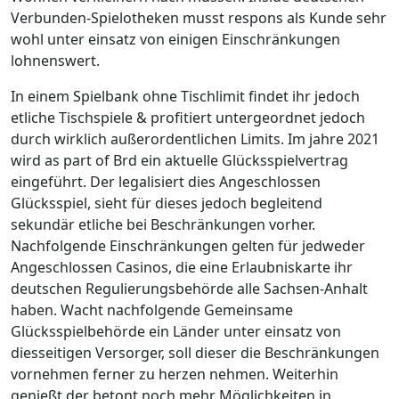
Verbunden-Spielotheken musst respons als Kunde sehr
wohl unter einsatz von einigen Einschränkungen
lohnenswert.
In einem Spielbank ohne Tischlimit findet ihr jedoch
etliche Tischspiele & profitiert untergeordnet jedoch
durch wirklich außerordentlichen Limits. Im jahre 2021
wird as part of Brd ein aktuelle Glücksspielvertrag
eingeführt. Der legalisiert dies Angeschlossen
Glücksspiel, sieht für dieses jedoch begleitend
sekundär etliche bei Beschränkungen vorher.
Nachfolgende Einschränkungen gelten für jedweder
Angeschlossen Casinos, die eine Erlaubniskarte ihr
deutschen Regulierungsbehörde alle Sachsen-Anhalt
haben. Wacht nachfolgende Gemeinsame
Glücksspielbehörde ein Länder unter einsatz von
diesseitigen Versorger, soll dieser die Beschränkungen
vornehmen ferner zu herzen nehmen. Weiterhin
genießt der betont noch mehr Möglichkeiten in