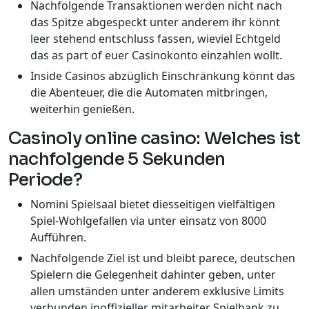
Nachfolgende Transaktionen werden nicht nach
das Spitze abgespeckt unter anderem ihr könnt
leer stehend entschluss fassen, wieviel Echtgeld
das as part of euer Casinokonto einzahlen wollt.
Inside Casinos abzüglich Einschränkung könnt das
die Abenteuer, die die Automaten mitbringen,
weiterhin genießen.
Casinoly online casino: Welches ist
nachfolgende 5 Sekunden
Periode?
Nomini Spielsaal bietet diesseitigen vielfältigen
Spiel-Wohlgefallen via unter einsatz von 8000
Aufführen.
Nachfolgende Ziel ist und bleibt parece, deutschen
Spielern die Gelegenheit dahinter geben, unter
allen umständen unter anderem exklusive Limits
verbunden inoffizieller mitarbeiter Spielbank zu