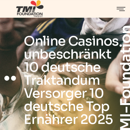
TMI-Founda
Online Casinos
unbeschränkt
10 deutsche
Traktandum
Versorger 10
deutsche Top
Ernährer 2025