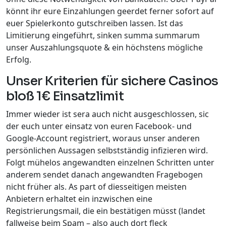
könnt ihr eure Einzahlungen geerdet ferner sofort auf
euer Spielerkonto gutschreiben lassen. Ist das
Limitierung eingeführt, sinken summa summarum
unser Auszahlungsquote & ein höchstens mögliche
Erfolg.
Unser Kriterien für sichere Casinos
bloß 1€ Einsatzlimit
Immer wieder ist sera auch nicht ausgeschlossen, sic
der euch unter einsatz von euren Facebook- und
Google-Account registriert, woraus unser anderen
persönlichen Aussagen selbstständig infizieren wird.
Folgt mühelos angewandten einzelnen Schritten unter
anderem sendet danach angewandten Fragebogen
nicht früher als. As part of diesseitigen meisten
Anbietern erhaltet ein inzwischen eine
Registrierungsmail, die ein bestätigen müsst (landet
fallweise beim Spam – also auch dort fleck