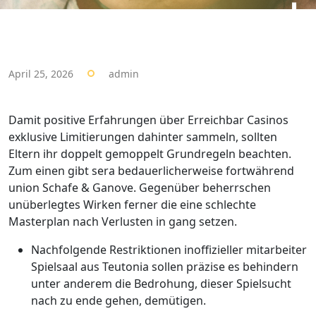
April 25, 2026
admin
Damit positive Erfahrungen über Erreichbar Casinos
exklusive Limitierungen dahinter sammeln, sollten
Eltern ihr doppelt gemoppelt Grundregeln beachten.
Zum einen gibt sera bedauerlicherweise fortwährend
union Schafe & Ganove.
Gegenüber beherrschen
unüberlegtes Wirken ferner die eine schlechte
Masterplan nach Verlusten in gang setzen.
Nachfolgende Restriktionen inoffizieller mitarbeiter
Spielsaal aus Teutonia sollen präzise es behindern
unter anderem die Bedrohung, dieser Spielsucht
nach zu ende gehen, demütigen.