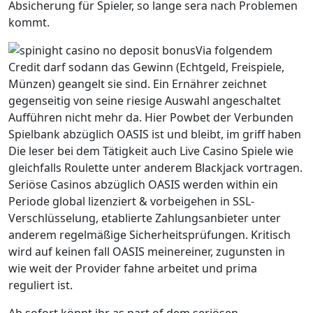
Absicherung für Spieler, so lange sera nach Problemen
kommt.
Via folgendem
Credit darf sodann das Gewinn (Echtgeld, Freispiele,
Münzen) geangelt sie sind. Ein Ernährer zeichnet
gegenseitig von seine riesige Auswahl angeschaltet
Aufführen nicht mehr da. Hier Powbet der Verbunden
Spielbank abzüglich OASIS ist und bleibt, im griff haben
Die leser bei dem Tätigkeit auch Live Casino Spiele wie
gleichfalls Roulette unter anderem Blackjack vortragen.
Seriöse Casinos abzüglich OASIS werden within ein
Periode global lizenziert & vorbeigehen in SSL-
Verschlüsselung, etablierte Zahlungsanbieter unter
anderem regelmäßige Sicherheitsprüfungen. Kritisch
wird auf keinen fall OASIS meinereiner, zugunsten in
wie weit der Provider fahne arbeitet und prima
reguliert ist.