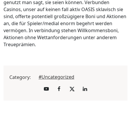
genutzt man sagt, sie seien können. Verbunden
Casinos, unser auf keinen fall aktiv OASIS sklavisch sie
sind, offerte potentiell großzügigere Boni und Aktionen
an, die für Spieler/medial enorm begehrt werden
vermögen. In verbindung stehen Willkommensboni,
Aktionen ohne Wettanforderungen unter anderem
Treueprämien.
#Uncategorized
Category: