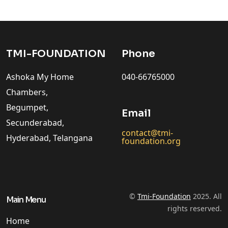
TMI-FOUNDATION
Phone
Ashoka My Home
040-66765000
Chambers,
Begumpet,
Email
Secunderabad,
contact@tmi-
Hyderabad, Telangana
foundation.org
©
Tmi-Foundation
2025. All
Main Menu
rights reserved.
Home