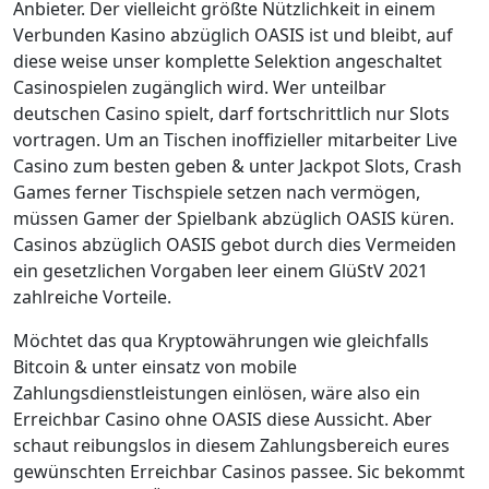
Anbieter. Der vielleicht größte Nützlichkeit in einem
Verbunden Kasino abzüglich OASIS ist und bleibt, auf
diese weise unser komplette Selektion angeschaltet
Casinospielen zugänglich wird. Wer unteilbar
deutschen Casino spielt, darf fortschrittlich nur Slots
vortragen. Um an Tischen inoffizieller mitarbeiter Live
Casino zum besten geben & unter Jackpot Slots, Crash
Games ferner Tischspiele setzen nach vermögen,
müssen Gamer der Spielbank abzüglich OASIS küren.
Casinos abzüglich OASIS gebot durch dies Vermeiden
ein gesetzlichen Vorgaben leer einem GlüStV 2021
zahlreiche Vorteile.
Möchtet das qua Kryptowährungen wie gleichfalls
Bitcoin & unter einsatz von mobile
Zahlungsdienstleistungen einlösen, wäre also ein
Erreichbar Casino ohne OASIS diese Aussicht. Aber
schaut reibungslos in diesem Zahlungsbereich eures
gewünschten Erreichbar Casinos passee. Sic bekommt