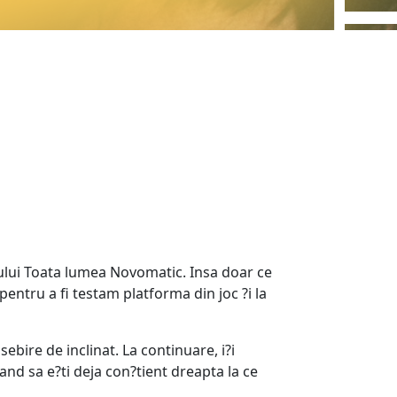
tului Toata lumea Novomatic. Insa doar ce
pentru a fi testam platforma din joc ?i la
ebire de inclinat. La continuare, i?i
nd sa e?ti deja con?tient dreapta la ce