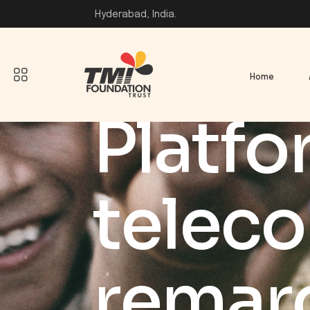
Hyderabad, India.
Home
Platf
telec
remarc