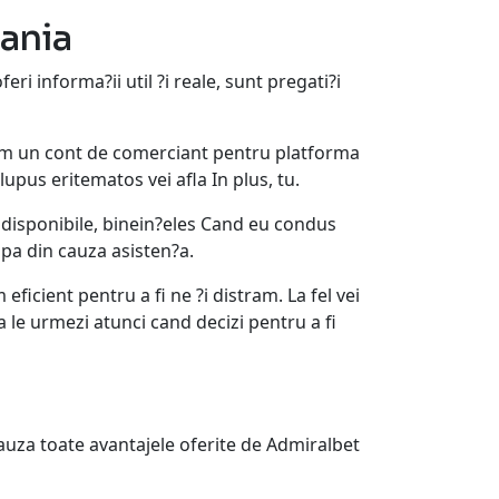
mania
ri informa?ii util ?i reale, sunt pregati?i
ram un cont de comerciant pentru platforma
upus eritematos vei afla In plus, tu.
it disponibile, binein?eles Cand eu condus
ipa din cauza asisten?a.
ficient pentru a fi ne ?i distram. La fel vei
a le urmezi atunci cand decizi pentru a fi
auza toate avantajele oferite de Admiralbet