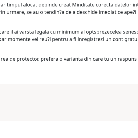
ar timpul alocat depinde creat Minditate corecta datelor intr
 prin urmare, se au o tendin?a de a deschide imediat ce ape?i 
are il ai varsta legala cu minimum al optsprezecelea senesce,
doar momente vei reu?i pentru a fi inregistrezi un cont gratui
ea de protector, prefera o varianta din care tu un raspuns Spi