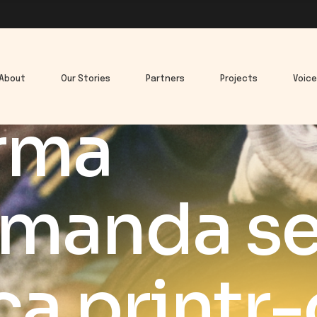
About
Our Stories
Partners
Projects
Voic
orma
omanda s
a printr-