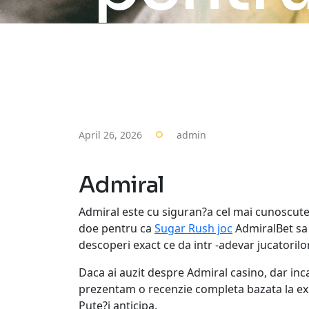
April 26, 2026
admin
Admiral
Admiral este cu siguran?a cel mai cunoscute
doe pentru ca
Sugar Rush joc
AdmiralBet sa f
descoperi exact ce da intr -adevar jucatoril
Daca ai auzit despre Admiral casino, dar inca 
prezentam o recenzie completa bazata la expe
Pute?i anticipa.