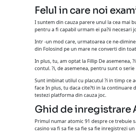
Felul in care noi ex
I suntem din cauza parere unul la cea mai buna
pentru a fi capabil urmam ei pa?ii necesari 
Intr -un mod care, urmatoarea ce ne-diminea
din Folosind pe un mare ne converti din toate
In plus, tu, am optat la Fillip De asemenea, 
contul. ?i, de asemenea, pentru sunt o serie
Sunt imbinat utilul cu placutul ?i in timp ce 
face In plus, tu daca cite?ti in la continuar
testezi platforma din cauza joc.
Ghid de inregistrare
Primul numar atomic 91 despre ce trebuie sa
casino va fi sa fie sa fie sa fie inregistrezi un