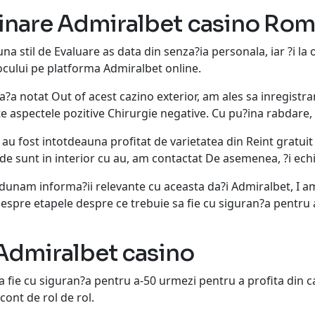
aminare Admiralbet casino Ro
 stil de Evaluare as data din senza?ia personala, iar ?i la ofe
jocului pe platforma Admiralbet online.
?a notat Out of acest cazino exterior, am ales sa inregist
 aspectele pozitive Chirurgie negative. Cu pu?ina rabdare, l
?i au fost intotdeauna profitat de varietatea din Reint gratu
 de sunt in interior cu au, am contactat De asemenea, ?i ech
adunam informa?ii relevante cu aceasta da?i Admiralbet, I am e
e despre etapele despre ce trebuie sa fie cu siguran?a pentru 
 Admiralbet casino
 fie cu siguran?a pentru a-50 urmezi pentru a profita din c
 cont de rol de rol.