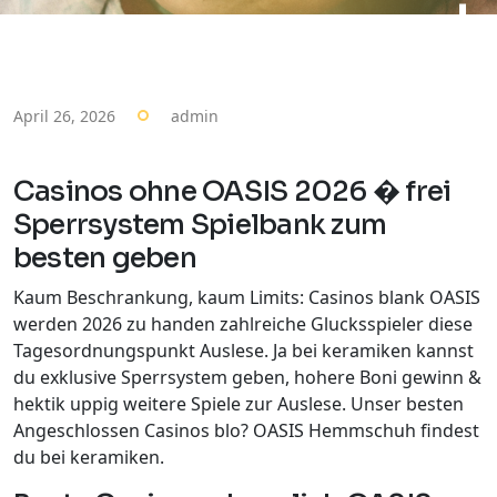
April 26, 2026
admin
Casinos ohne OASIS 2026 � frei
Sperrsystem Spielbank zum
besten geben
Kaum Beschrankung, kaum Limits: Casinos blank OASIS
werden 2026 zu handen zahlreiche Glucksspieler diese
Tagesordnungspunkt Auslese. Ja bei keramiken kannst
du exklusive Sperrsystem geben, hohere Boni gewinn &
hektik uppig weitere Spiele zur Auslese. Unser besten
Angeschlossen Casinos blo? OASIS Hemmschuh findest
du bei keramiken.