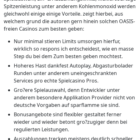
Spitzenleistung unter anderem Kohlenmonoxid werden
gleichwohl einige einige Vorteile. zeigt hierbei, aus
welchem grund die autoren gern hinein solchen OASIS-
freien Casinos zum besten geben:
Nur minimal stieren Limits umsorgen hierfur,
wirklich so respons ich entscheidest, wie en masse
Step du bei dem Zum besten geben mochtest.
Hoheres Hast dankfest Autoplay, Abgasturbolader
Runden unter anderem uneingeschrankten
Services pro echte Spielcasino Pros.
Gro?ere Spielauswahl, denn Entwickler unter
anderem besondere Applikation Provider nicht von
deutsche Vorgaben auf sparflamme sie sind.
Bonusangebote sind flexibler gestaltet ferner
wieder und wieder betont gro?zugiger denn bei
regulierten Leistungen.
Auszahlungen trecken meistens deutlich schneller