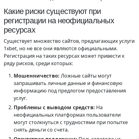
Какие риски существуют при
регистрации на неофициальных
ресурсах
Существует множество сайтов, предлагающих услуги
1xbet, но не все они являются официальными.
Регистрация на таких ресурсах может привести к
ряду рисков, среди которых:
Мошенничество:
Ложные сайты могут
запрашивать личные данные и финансовую
информацию под предлогом предоставления
услуг.
Проблемы с выводом средств:
На
неофициальных платформах пользователи
могут столкнуться с трудностями при попытке
снять деньги со счета.