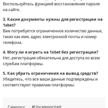
Воспользуйтесь функцией восстановления пароля
на сайте.
3. Какие документы нужны для регистрации на
1xbet?
Вам потребуется ограниченное количество данных,
таких как имя, адрес электронной почты и номер
телефона.
4. Могу ли я играть на 1xbet без регистрации?
Нет, регистрация обязательна для доступа ко всем
службам платформы.
5. Как убрать ограничения на вывод средств?
Убедитесь, что все ваши данные подтверждены и
соответствуют правилам платформы.
#Uncategorized
Category: