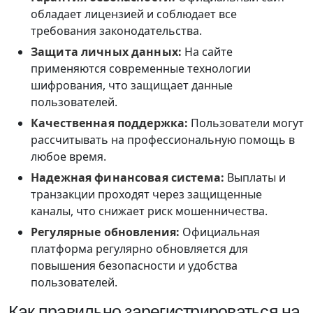
обладает лицензией и соблюдает все
требования законодательства.
Защита личных данных:
На сайте
применяются современные технологии
шифрования, что защищает данные
пользователей.
Качественная поддержка:
Пользователи могут
рассчитывать на профессиональную помощь в
любое время.
Надежная финансовая система:
Выплаты и
транзакции проходят через защищенные
каналы, что снижает риск мошенничества.
Регулярные обновления:
Официальная
платформа регулярно обновляется для
повышения безопасности и удобства
пользователей.
Как правильно зарегистрироваться на