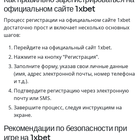
официальном сайте 1xbet
Процесс регистрации на официальном сайте 1xbet
достаточно прост и включает несколько основных
шагов:
Перейдите на официальный сайт 1xbet.
Нажмите на кнопку “Регистрация”.
Заполните форму, указав свои личные данные
(имя, адрес электронной почты, номер телефона
и т.д.).
Подтвердите регистрацию через электронную
почту или SMS.
Завершите процесс, следуя инструкциям на
экране.
Рекомендации по безопасности при
игре на 1xbet