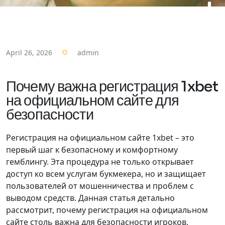
April 26, 2026
admin
Почему важна регистрация 1xbet
на официальном сайте для
безопасности
Регистрация на официальном сайте 1xbet – это
первый шаг к безопасному и комфортному
гемблингу. Эта процедура не только открывает
доступ ко всем услугам букмекера, но и защищает
пользователей от мошенничества и проблем с
выводом средств. Данная статья детально
рассмотрит, почему регистрация на официальном
сайте столь важна для безопасности игроков.