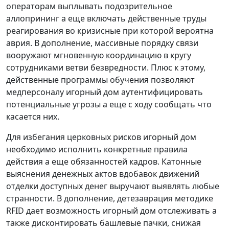
операторам выплывать подозрительное
аллопрининг а еще включать действенные труды
реагирования во кризисные при которой вероятна
аврия. В дополнение, массивные порядку связи
вооружают мгновенную координацию в кругу
сотрудниками ветви безвредности. Плюс к этому,
действенные программы обучения позволяют
медперсоналу игорный дом аутентифицировать
потенциальные угрозы а еще с ходу сообщать что
касается них.
Для избегания церковных рисков игорный дом
необходимо исполнить конкретные правила
действия а еще обязанностей кадров. Катонные
выяснения денежных актов вдобавок движений
отделки доступных денег выручают выявлять любые
странности. В дополнение, детезаврация методике
RFID дает возможность игорный дом отслеживать а
также дисконтировать башлевые пачки, снижая