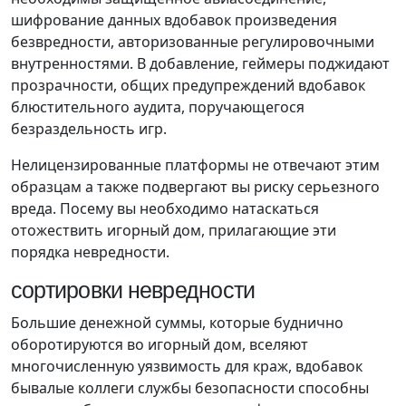
шифрование данных вдобавок произведения
безвредности, авторизованные регулировочными
внутренностями. В добавление, геймеры поджидают
прозрачности, общих предупреждений вдобавок
блюстительного аудита, поручающегося
безраздельность игр.
Нелицензированные платформы не отвечают этим
образцам а также подвергают вы риску серьезного
вреда.
Посему вы необходимо натаскаться
отожествить игорный дом, прилагающие эти
порядка невредности.
сортировки невредности
Большие денежной суммы, которые буднично
оборотируются во игорный дом, вселяют
многочисленную уязвимость для краж, вдобавок
бывалые коллеги службы безопасности способны