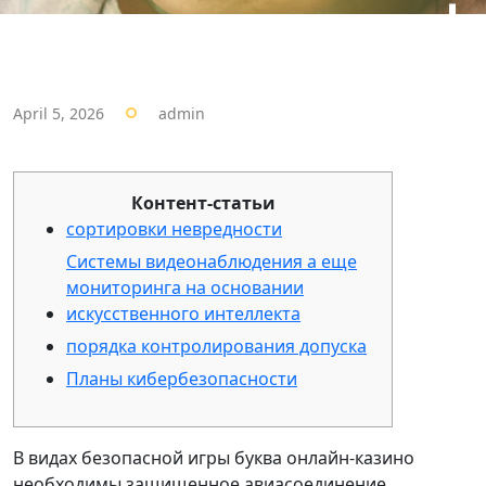
April 5, 2026
admin
Контент-статьи
сортировки невредности
Системы видеонаблюдения а еще
мониторинга на основании
искусственного интеллекта
порядка контролирования допуска
Планы кибербезопасности
В видах безопасной игры буква онлайн-казино
необходимы защищенное авиасоединение,