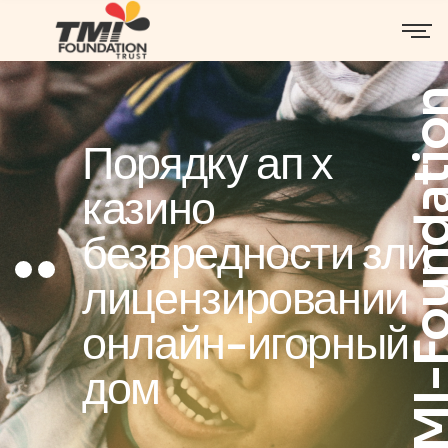
TMI-Founda
Порядку ап х
казино
безвредности зли
лицензировании
онлайн-игорный
дом