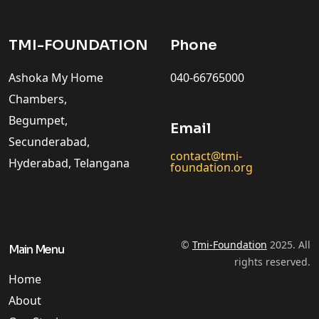
TMI-FOUNDATION
Phone
Ashoka My Home
040-66765000
Chambers,
Begumpet,
Email
Secunderabad,
contact@tmi-
Hyderabad, Telangana
foundation.org
©
Tmi-Foundation
2025. All
Main Menu
rights reserved.
Home
About