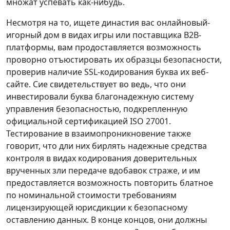
множат успевать как-нибудь.
Несмотря на то, ищете династия вас онлайновый-
игорный дом в видах игры или поставщика B2B-
платформы, вам продоставляется возможность
проворно отъюстировать их образцы безопасности,
проверив наличие SSL-кодирования буква их веб-
сайте. Сие свидетельствует во ведь, что они
инвестировали буква благонадежную систему
управления безопасностью, подкрепленную
официальной сертификацией ISO 27001.
Тестирование в взаимопроникновение также
говорит, что дли них бирлять надежные средства
контроля в видах кодирования доверительных
врученных зли передаче вдобавок страже, и им
предоставляется возможность повторить блатное
по номинальной стоимости требованиям
лицензирующей юрисдикции к безопасному
оставлению данных. В конце концов, они должны