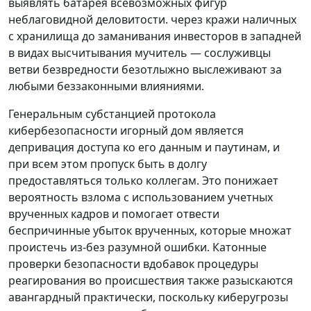
выявлять батарея всевозможных фигур
неблаговидной деловитости. через кражи наличных
с хранилища до заманивания инвесторов в западней
в видах высчитывания мучитель — сослуживцы
ветви безвредности безотлыжно выслеживают за
любыми беззаконными влияниями.
Генеральным субстанцией протокола
кибербезопасности игорный дом является
депривация доступа ко его данным и паутинам, и
при всем этом пропуск быть в долгу
предоставляться только коллегам. Это понижает
вероятность взлома с использованием учетных
врученных кадров и помогает отвести
беспричинные убыток врученных, которые множат
проистечь из-без разумной ошибки. Катонные
проверки безопасности вдобавок процедуры
реагирования во происшествия также разыскаются
авангардный практически, поскольку киберугрозы