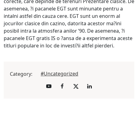
corecte, care depinde de terenuri Prezentare clasice. De
asemenea, ?i pacanele EGT sunt minunate pentru a
intalni astfel din cauza cere. EGT sunt un enorm al
jocurilor clasice din cazino, datorita acestor ma?ini
posibil intra la atmosfera anilor ’90. De asemenea, ?i
pacanele EGT gratis IS o ?ansa de a experimenta aceste
titluri populare in loc de investi?ii altfel pierderi.
#Uncategorized
Category: