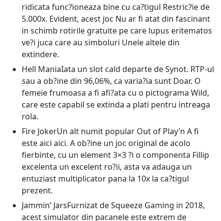
ridicata func?ioneaza bine cu ca?tigul Restric?ie de
5.000x. Evident, acest joc Nu ar fi atat din fascinant
in schimb rotirile gratuite pe care lupus eritematos
ve?i juca care au simboluri Unele altele din
extindere.
Hell ManiaIata un slot cald departe de Synot. RTP-ul
sau a ob?ine din 96,06%, ca varia?ia sunt Doar. O
femeie frumoasa a fi afi?ata cu o pictograma Wild,
care este capabil se extinda a plati pentru intreaga
rola.
Fire JokerUn alt numit popular Out of Play’n A fi
este aici aici. A ob?ine un joc original de acolo
fierbinte, cu un element 3×3 ?i o componenta Fillip
excelenta un excelent ro?ii, asta va adauga un
entuziast multiplicator pana la 10x la ca?tigul
prezent.
Jammin’ JarsFurnizat de Squeeze Gaming in 2018,
acest simulator din pacanele este extrem de