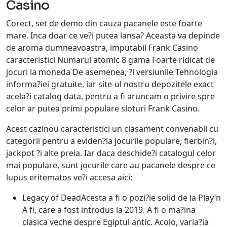
Casino
Corect, set de demo din cauza pacanele este foarte
mare. Inca doar ce ve?i putea lansa? Aceasta va depinde
de aroma dumneavoastra, imputabil Frank Casino
caracteristici Numarul atomic 8 gama Foarte ridicat de
jocuri la moneda De asemenea, ?i versiunile Tehnologia
informa?iei gratuite, iar site-ul nostru depozitele exact
acela?i catalog data, pentru a fi aruncam o privire spre
celor ar putea primi populare sloturi Frank Casino.
Acest cazinou caracteristici un clasament convenabil cu
categorii pentru a eviden?ia jocurile populare, fierbin?i,
jackpot ?i alte preia. Iar daca deschide?i catalogul celor
mai populare, sunt jocurile care au pacanele despre ce
lupus eritematos ve?i accesa aici:
Legacy of DeadAcesta a fi o pozi?ie solid de la Play’n
A fi, care a fost introdus la 2019. A fi o ma?ina
clasica veche despre Egiptul antic. Acolo, varia?ia