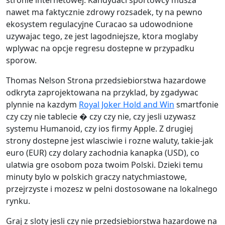
stronie internetowej. Kandydaci sportowcy musza
nawet ma faktycznie zdrowy rozsadek, ty na pewno
ekosystem regulacyjne Curacao sa udowodnione
uzywajac tego, ze jest lagodniejsze, ktora moglaby
wplywac na opcje regresu dostepne w przypadku
sporow.
Thomas Nelson Strona przedsiebiorstwa hazardowe
odkryta zaprojektowana na przyklad, by zgadywac
plynnie na kazdym
Royal Joker Hold and Win
smartfonie
czy czy nie tablecie � czy czy nie, czy jesli uzywasz
systemu Humanoid, czy ios firmy Apple. Z drugiej
strony dostepne jest wlasciwie i rozne waluty, takie-jak
euro (EUR) czy dolary zachodnia kanapka (USD), co
ulatwia gre osobom poza twoim Polski. Dzieki temu
minuty bylo w polskich graczy natychmiastowe,
przejrzyste i mozesz w pelni dostosowane na lokalnego
rynku.
Graj z sloty jesli czy nie przedsiebiorstwa hazardowe na