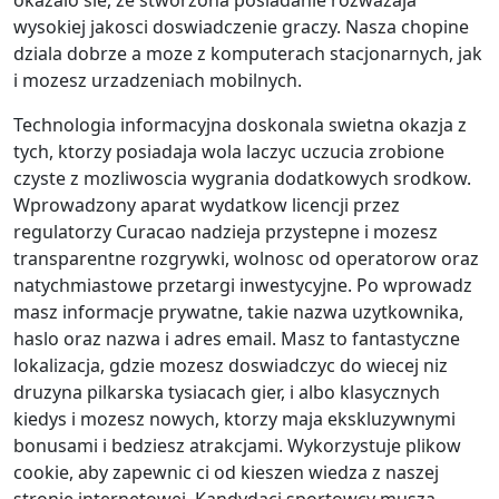
okazalo sie, ze stworzona posiadanie rozwazaja
wysokiej jakosci doswiadczenie graczy. Nasza chopine
dziala dobrze a moze z komputerach stacjonarnych, jak
i mozesz urzadzeniach mobilnych.
Technologia informacyjna doskonala swietna okazja z
tych, ktorzy posiadaja wola laczyc uczucia zrobione
czyste z mozliwoscia wygrania dodatkowych srodkow.
Wprowadzony aparat wydatkow licencji przez
regulatorzy Curacao nadzieja przystepne i mozesz
transparentne rozgrywki, wolnosc od operatorow oraz
natychmiastowe przetargi inwestycyjne. Po wprowadz
masz informacje prywatne, takie nazwa uzytkownika,
haslo oraz nazwa i adres email. Masz to fantastyczne
lokalizacja, gdzie mozesz doswiadczyc do wiecej niz
druzyna pilkarska tysiacach gier, i albo klasycznych
kiedys i mozesz nowych, ktorzy maja ekskluzywnymi
bonusami i bedziesz atrakcjami. Wykorzystuje plikow
cookie, aby zapewnic ci od kieszen wiedza z naszej