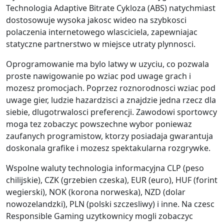
Technologia Adaptive Bitrate Cykloza (ABS) natychmiast
dostosowuje wysoka jakosc wideo na szybkosci
polaczenia internetowego wlasciciela, zapewniajac
statyczne partnerstwo w miejsce utraty plynnosci.
Oprogramowanie ma bylo latwy w uzyciu, co pozwala
proste nawigowanie po wziac pod uwage grach i
mozesz promocjach. Poprzez roznorodnosci wziac pod
uwage gier, ludzie hazardzisci a znajdzie jedna rzecz dla
siebie, dlugotrwalosci preferencji. Zawodowi sportowcy
moga tez zobaczyc powszechne wybor poniewaz
zaufanych programistow, ktorzy posiadaja gwarantuja
doskonala grafike i mozesz spektakularna rozgrywke.
Wspolne waluty technologia informacyjna CLP (peso
chilijskie), CZK (grzebien czeska), EUR (euro), HUF (forint
wegierski), NOK (korona norweska), NZD (dolar
nowozelandzki), PLN (polski szczesliwy) i inne. Na czesc
Responsible Gaming uzytkownicy mogli zobaczyc