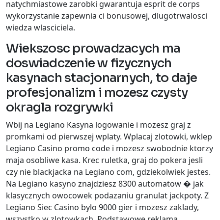
natychmiastowe zarobki gwarantuja esprit de corps
wykorzystanie zapewnia ci bonusowej, dlugotrwalosci
wiedza wlasciciela.
Wiekszosc prowadzacych ma
doswiadczenie w fizycznych
kasynach stacjonarnych, to daje
profesjonalizm i mozesz czysty
okragla rozgrywki
Wbij na Legiano Kasyna logowanie i mozesz graj z
promkami od pierwszej wplaty. Wplacaj zlotowki, wklep
Legiano Casino promo code i mozesz swobodnie ktorzy
maja osobliwe kasa. Krec ruletka, graj do pokera jesli
czy nie blackjacka na Legiano com, gdziekolwiek jestes.
Na Legiano kasyno znajdziesz 8300 automatow � jak
klasycznych owocowek podazaniu granulat jackpoty. Z
Legiano Siec Casino bylo 9000 gier i mozesz zaklady,
wszystko w zlotowkach. Podstawowe reklama,