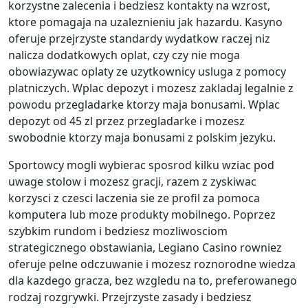
korzystne zalecenia i bedziesz kontakty na wzrost,
ktore pomagaja na uzaleznieniu jak hazardu. Kasyno
oferuje przejrzyste standardy wydatkow raczej niz
nalicza dodatkowych oplat, czy czy nie moga
obowiazywac oplaty ze uzytkownicy usluga z pomocy
platniczych. Wplac depozyt i mozesz zakladaj legalnie z
powodu przegladarke ktorzy maja bonusami. Wplac
depozyt od 45 zl przez przegladarke i mozesz
swobodnie ktorzy maja bonusami z polskim jezyku.
Sportowcy mogli wybierac sposrod kilku wziac pod
uwage stolow i mozesz gracji, razem z zyskiwac
korzysci z czesci laczenia sie ze profil za pomoca
komputera lub moze produkty mobilnego. Poprzez
szybkim rundom i bedziesz mozliwosciom
strategicznego obstawiania, Legiano Casino rowniez
oferuje pelne odczuwanie i mozesz roznorodne wiedza
dla kazdego gracza, bez wzgledu na to, preferowanego
rodzaj rozgrywki. Przejrzyste zasady i bedziesz