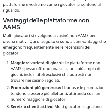
piattaforme e vedremo come i giocatori si sentono al
riguardo.
Vantaggi delle piattaforme non
AAMS
Molti giocatori si rivolgono a casinò non AAMS per
diversi motivi. Qui di seguito ci sono alcuni vantaggi che
emergono frequentemente nelle recensioni dei
giocatori:
Maggiore varietà di giochi:
Le piattaforme non
AAMS spesso offrono una selezione più ampia di
giochi, inclusi titoli esclusivi che potresti non
trovare nei casinò regolati.
Promozioni più generose:
I bonus e le promozioni
tendono a essere più allettanti, attirando così un
numero maggiore di giocatori.
Servizio clienti attivo:
Molti giocatori segnalano