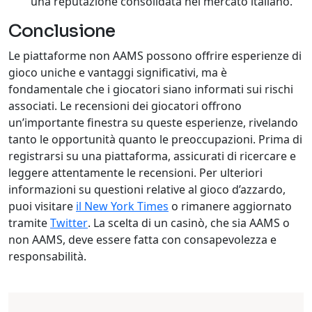
una reputazione consolidata nel mercato italiano.
Conclusione
Le piattaforme non AAMS possono offrire esperienze di
gioco uniche e vantaggi significativi, ma è
fondamentale che i giocatori siano informati sui rischi
associati. Le recensioni dei giocatori offrono
un’importante finestra su queste esperienze, rivelando
tanto le opportunità quanto le preoccupazioni. Prima di
registrarsi su una piattaforma, assicurati di ricercare e
leggere attentamente le recensioni. Per ulteriori
informazioni su questioni relative al gioco d’azzardo,
puoi visitare
il New York Times
o rimanere aggiornato
tramite
Twitter
. La scelta di un casinò, che sia AAMS o
non AAMS, deve essere fatta con consapevolezza e
responsabilità.