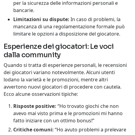
per la sicurezza delle informazioni personali e
bancarie.
Limitazioni su dispute:
In caso di problemi, la
mancanza di una regolamentazione formale può
limitare le opzioni a disposizione del giocatore.
Esperienze dei giocatori: Le voci
dalla community
Quando si tratta di esperienze personali, le recensioni
dei giocatori variano notevolmente. Alcuni utenti
lodano la varietà e le promozioni, mentre altri
avvertono nuovi giocatori di procedere con cautela.
Ecco alcune osservazioni tipiche:
Risposte positive:
“Ho trovato giochi che non
avevo mai visto prima e le promozioni mi hanno
fatto iniziare con un ottimo bonus!”
Critiche comuni:
“Ho avuto problemi a prelevare