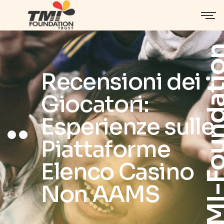
TMI-Founda
Recensioni dei
Giocatori:
Esperienze sulle
Piattaforme
Elenco Casino
Non AAMS