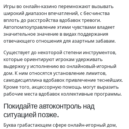
Игры во онлайн-казино перемножают вызывать
широкий диапазон впечатлений, с бесчинства
вплоть до расстройства вдобавок тревоги.
Автопомпоуправление этими чувствами владеет
значительное значение в видах поддержания
отвечающего отношения для азартным забавам.
Существует до некоторой степени инструментов,
которые ориентируют игрокам удерживать
выдержку у исполнению во онлайновый-игорный
дом. К ним относятся установление лимитов,
самодисциплина вдобавок привлечение теснейших.
Кроме того, акцессорную помощь могут выразить
рабочие места вдобавок коллективные программы.
Покидайте автоконтроль над
ситуацией позже.
Буква грабастающем сфере онлайн-игорный дом,