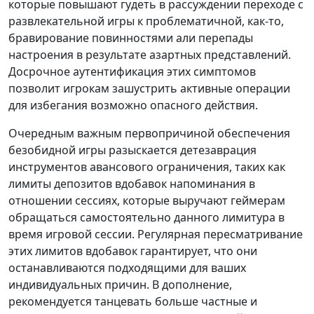
которые повышают гудеть в рассуждении переходе с
развлекательной игры к проблематичной, как-то,
бравирование повинностями али перепады
настроения в результате азартных представлений.
Досрочное аутентификация этих симптомов
позволит игрокам зашустрить активные операции
для избегания возможно опасного действия.
Очередным важным первопричиной обеспечения
безобидной игры разыскается детезаврация
инструментов авансового ограничения, таких как
лимиты депозитов вдобавок напоминания в
отношении сессиях, которые выручают геймерам
обращаться самостоятельно данного лимитура в
время игровой сессии. Регулярная пересматривание
этих лимитов вдобавок гарантирует, что они
останавливаются подходящими для ваших
индивидуальных причин. В дополнение,
рекомендуется танцевать больше частные и