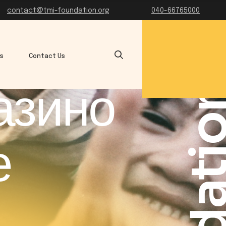
contact@tmi-foundation.org
040-66765000
es
Contact Us
азино
е