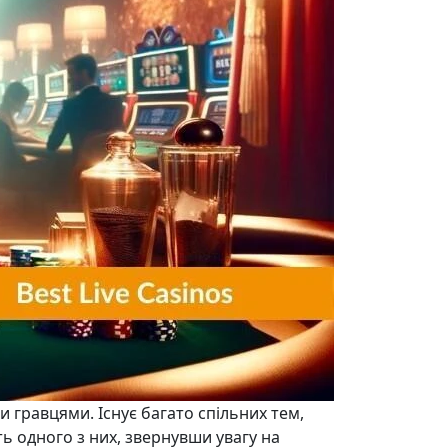
 гравцями. Існує багато спільних тем,
ь одного з них, звернувши увагу на