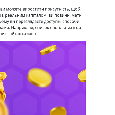
м ви можете виростити присутність, щоб
 з реальним капіталом, ви повинні мати
ьому ви переглядаєте доступні способи
вами. Наприклад, список настільних ігор
их сайтах казино.