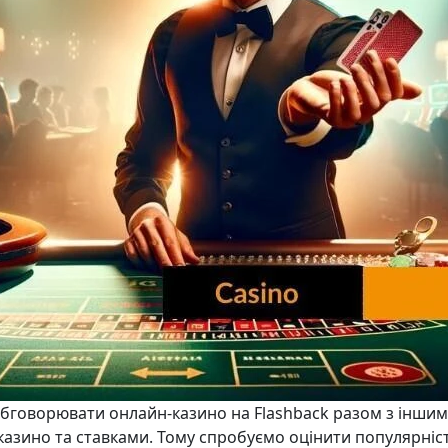
бговорювати онлайн-казино на Flashback разом з іншими
казино та ставками. Тому спробуємо оцінити популярніст