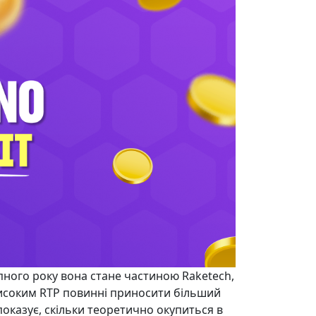
пного року вона стане частиною Raketech,
 високим RTP повинні приносити більший
показує, скільки теоретично окупиться в