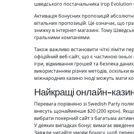
шведського постачальника ігор Evolution 
Активація бонусних пропозицій абсолютн
вітальних пропозицій. Це означає, що гра
знижку в інтернет-магазині. Тому Шведськ
гральними компаніями.
Також важливо встановити чіткі ліміти п
офіційний веб-сайт, що є частиною їхньої 
ігри, відмивання грошей та безпека даних
використанням різних методів, оскільки в
міжнародних казино іноді можуть мати ком
Найкращі онлайн-казин
Перевага порівняно зі Swedish Party поля
внесуть щонайменше $20 (200 крон). Якщо
вибрати покерний сайт з багатьма активн
У деяких випадках бонус вимагає введення
Завжди читайте умови бонусу, щоб переко