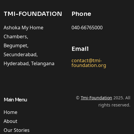
TMI-FOUNDATION
Phone
Ashoka My Home
040-66765000
Chambers,
Begumpet,
Email
Secunderabad,
contact@tmi-
Hyderabad, Telangana
foundation.org
©
Tmi-Foundation
2025. All
Main Menu
rights reserved.
Home
About
Our Stories