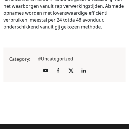
het waarborgen vanuit rap verwerkingstijden. Alsmede
opnames worden met lovenswaardige efficiënti
verbruiken, meestal per 24 totda 48 avonduur,
onderschikkend vanuit gij gekozen methode.
#Uncategorized
Category: