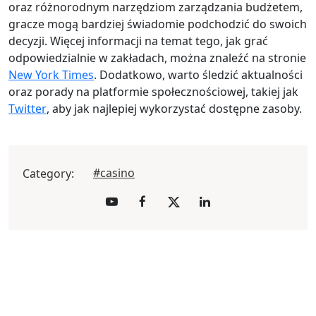
oraz różnorodnym narzędziom zarządzania budżetem,
gracze mogą bardziej świadomie podchodzić do swoich
decyzji. Więcej informacji na temat tego, jak grać
odpowiedzialnie w zakładach, można znaleźć na stronie
New York Times
. Dodatkowo, warto śledzić aktualności
oraz porady na platformie społecznościowej, takiej jak
Twitter
, aby jak najlepiej wykorzystać dostępne zasoby.
#casino
Category: