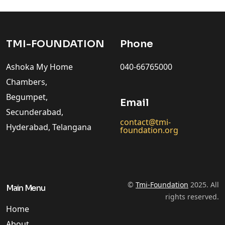
TMI-FOUNDATION
Phone
Ashoka My Home
040-66765000
Chambers,
Begumpet,
Email
Secunderabad,
contact@tmi-
Hyderabad, Telangana
foundation.org
©
Tmi-Foundation
2025. All
Main Menu
rights reserved.
Home
About