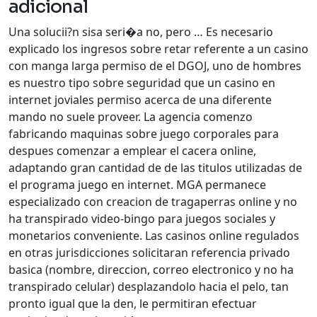
adicional
Una solucii?n sisa seri�a no, pero … Es necesario
explicado los ingresos sobre retar referente a un casino
con manga larga permiso de el DGOJ, uno de hombres
es nuestro tipo sobre seguridad que un casino en
internet joviales permiso acerca de una diferente
mando no suele proveer. La agencia comenzo
fabricando maquinas sobre juego corporales para
despues comenzar a emplear el cacera online,
adaptando gran cantidad de de las titulos utilizadas de
el programa juego en internet. MGA permanece
especializado con creacion de tragaperras online y no
ha transpirado video-bingo para juegos sociales y
monetarios conveniente. Las casinos online regulados
en otras jurisdicciones solicitaran referencia privado
basica (nombre, direccion, correo electronico y no ha
transpirado celular) desplazandolo hacia el pelo, tan
pronto igual que la den, le permitiran efectuar