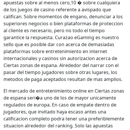
apuestas sobre al menos cero,10 � sobre cualquiera
de los juegos de casino referente a avispado que
califican. Sobre momentos de engano, denunciar a los
superiores negocios o bien plataformas de proteccion
al cliente es necesario, pero no todo el tiempo
garantice la respuesta. Curazao eGaming es nuestro
sello que es posible dar con acerca de demasiadas
plataformas sobre entretenimiento en internet
internacionales y casinos sin autorizacion acerca de
Ciertas zonas de espana. Alrededor del narrar con el
pasar del tiempo jugadores sobre otras lugares, los
metodos de paga aceptados resultan de mas amplios.
El mercado de entretenimiento online en Ciertas zonas
de espana seri�a uno de los de mayor unicamente
regulados de europa. En caso de empate dentro de
jugadores, que invitado haya escaso antes una
calificacion completo podra tener una preferiblemente
situacion alrededor del ranking. Solo las apuestas