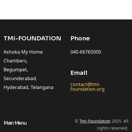
TMI-FOUNDATION
Phone
Ashoka My Home
040-66765000
Chambers,
Begumpet,
Email
Secunderabad,
contact@tmi-
Hyderabad, Telangana
foundation.org
©
Tmi-Foundation
2025. All
Main Menu
rights reserved.