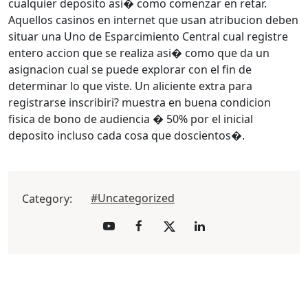
cualquier deposito asi� como comenzar en retar.
Aquellos casinos en internet que usan atribucion deben
situar una Uno de Esparcimiento Central cual registre
entero accion que se realiza asi� como que da un
asignacion cual se puede explorar con el fin de
determinar lo que viste. Un aliciente extra para
registrarse inscribiri? muestra en buena condicion
fisica de bono de audiencia � 50% por el inicial
deposito incluso cada cosa que doscientos�.
#Uncategorized
Category: