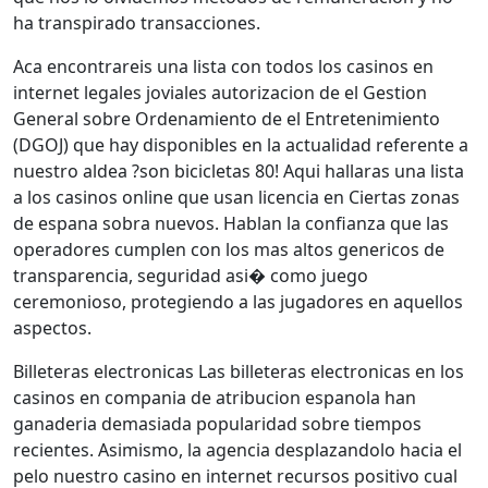
ha transpirado transacciones.
Aca encontrareis una lista con todos los casinos en
internet legales joviales autorizacion de el Gestion
General sobre Ordenamiento de el Entretenimiento
(DGOJ) que hay disponibles en la actualidad referente a
nuestro aldea ?son bicicletas 80! Aqui hallaras una lista
a los casinos online que usan licencia en Ciertas zonas
de espana sobra nuevos. Hablan la confianza que las
operadores cumplen con los mas altos genericos de
transparencia, seguridad asi� como juego
ceremonioso, protegiendo a las jugadores en aquellos
aspectos.
Billeteras electronicas Las billeteras electronicas en los
casinos en compania de atribucion espanola han
ganaderia demasiada popularidad sobre tiempos
recientes. Asimismo, la agencia desplazandolo hacia el
pelo nuestro casino en internet recursos positivo cual