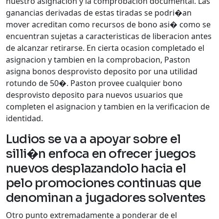
nuestro asignacion y la comprobacion documental. Las
ganancias derivadas de estas tiradas se podri�an
mover acreditan como recursos de bono asi� como se
encuentran sujetas a caracteristicas de liberacion antes
de alcanzar retirarse. En cierta ocasion completado el
asignacion y tambien en la comprobacion, Paston
asigna bonos desprovisto deposito por una utilidad
rotundo de 50�. Paston provee cualquier bono
desprovisto deposito para nuevos usuarios que
completen el asignacion y tambien en la verificacion de
identidad.
Ludios se va a apoyar sobre el
silli�n enfoca en ofrecer juegos
nuevos desplazandolo hacia el
pelo promociones continuas que
denominan a jugadores solventes
Otro punto extremadamente a ponderar de el