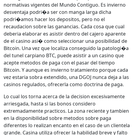
normativas vigentes del Mundo Contiguo. Es invierno
desventaja podri�a ser con manga larga dicha
podri�amos hacer los depositos, pero no el
recaudacion sobre las ganancias. Cada cosa que cual
deberia elaborar es asistir dentro del cajero aparente
de el casino asi� como seleccionar una posibilidad de
Bitcoin. Una vez que localiza conseguido la patologi�a
del tunel carpiano BTC, puede asistir a un casino que
acepte metodos de paga con el pasar del tiempo
Bitcoin. Y aunque es invierno tratamiento porque cada
vez estaria sobra extendido, una DGOJ nunca deja a las
casinos regulados, ofrecerla como doctrina de paga.
Lo cual los torna acerca de la decision excesivamente
arriesgada, hasta si las bonos considero
extremadamente practicos. La zona reciente y tambien
en la disponibilidad sobre metodos sobre paga
diferentes lo realizan encanto en el caso de un clientela
grande. Casina utiliza ofrecer la habilidad breve y falto