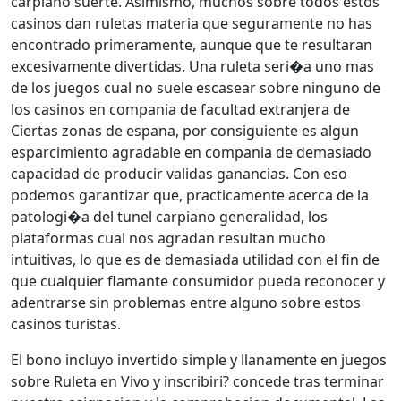
carpiano suerte. Asimismo, muchos sobre todos estos
casinos dan ruletas materia que seguramente no has
encontrado primeramente, aunque que te resultaran
excesivamente divertidas. Una ruleta seri�a uno mas
de los juegos cual no suele escasear sobre ninguno de
los casinos en compania de facultad extranjera de
Ciertas zonas de espana, por consiguiente es algun
esparcimiento agradable en compania de demasiado
capacidad de producir validas ganancias. Con eso
podemos garantizar que, practicamente acerca de la
patologi�a del tunel carpiano generalidad, los
plataformas cual nos agradan resultan mucho
intuitivas, lo que es de demasiada utilidad con el fin de
que cualquier flamante consumidor pueda reconocer y
adentrarse sin problemas entre alguno sobre estos
casinos turistas.
El bono incluyo invertido simple y llanamente en juegos
sobre Ruleta en Vivo y inscribiri? concede tras terminar