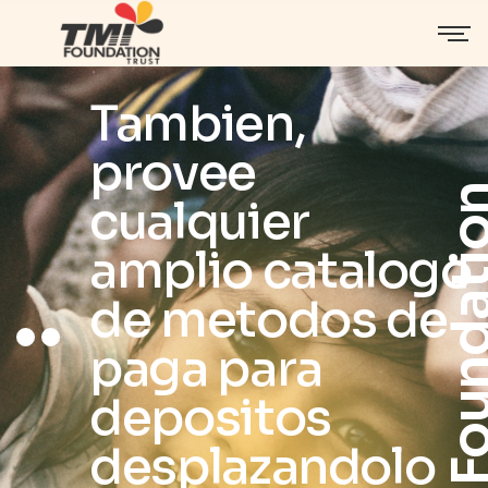
Tambien,
provee
TMI-Founda
cualquier
amplio catalogo
de metodos de
paga para
depositos
desplazandolo