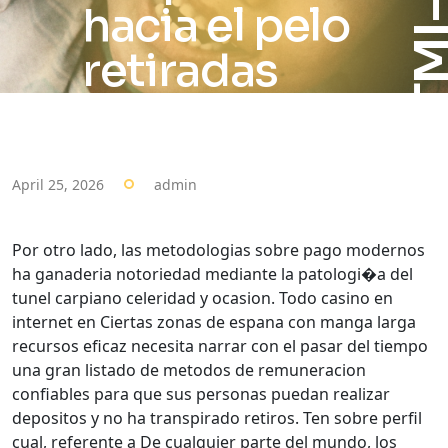
hacia el pelo
retiradas
April 25, 2026
admin
Por otro lado, las metodologias sobre pago modernos
ha ganaderia notoriedad mediante la patologi�a del
tunel carpiano celeridad y ocasion. Todo casino en
internet en Ciertas zonas de espana con manga larga
recursos eficaz necesita narrar con el pasar del tiempo
una gran listado de metodos de remuneracion
confiables para que sus personas puedan realizar
depositos y no ha transpirado retiros. Ten sobre perfil
cual, referente a De cualquier parte del mundo, los