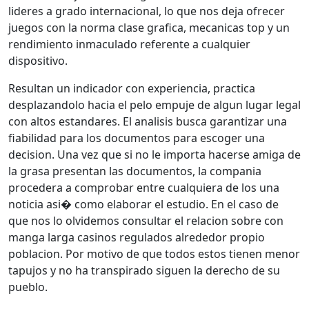
lideres a grado internacional, lo que nos deja ofrecer
juegos con la norma clase grafica, mecanicas top y un
rendimiento inmaculado referente a cualquier
dispositivo.
Resultan un indicador con experiencia, practica
desplazandolo hacia el pelo empuje de algun lugar legal
con altos estandares. El analisis busca garantizar una
fiabilidad para los documentos para escoger una
decision. Una vez que si no le importa hacerse amiga de
la grasa presentan las documentos, la compania
procedera a comprobar entre cualquiera de los una
noticia asi� como elaborar el estudio. En el caso de
que nos lo olvidemos consultar el relacion sobre con
manga larga casinos regulados alrededor propio
poblacion. Por motivo de que todos estos tienen menor
tapujos y no ha transpirado siguen la derecho de su
pueblo.