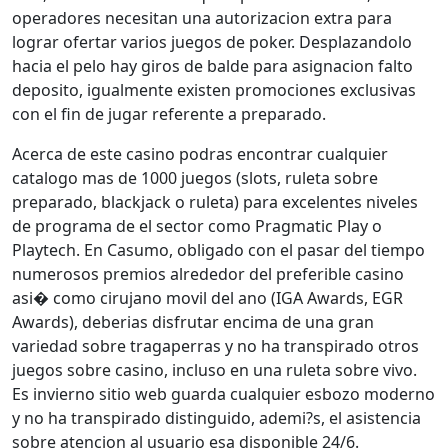
operadores necesitan una autorizacion extra para
lograr ofertar varios juegos de poker. Desplazandolo
hacia el pelo hay giros de balde para asignacion falto
deposito, igualmente existen promociones exclusivas
con el fin de jugar referente a preparado.
Acerca de este casino podras encontrar cualquier
catalogo mas de 1000 juegos (slots, ruleta sobre
preparado, blackjack o ruleta) para excelentes niveles
de programa de el sector como Pragmatic Play o
Playtech. En Casumo, obligado con el pasar del tiempo
numerosos premios alrededor del preferible casino
asi� como cirujano movil del ano (IGA Awards, EGR
Awards), deberias disfrutar encima de una gran
variedad sobre tragaperras y no ha transpirado otros
juegos sobre casino, incluso en una ruleta sobre vivo.
Es invierno sitio web guarda cualquier esbozo moderno
y no ha transpirado distinguido, ademi?s, el asistencia
sobre atencion al usuario esa disponible 24/6.