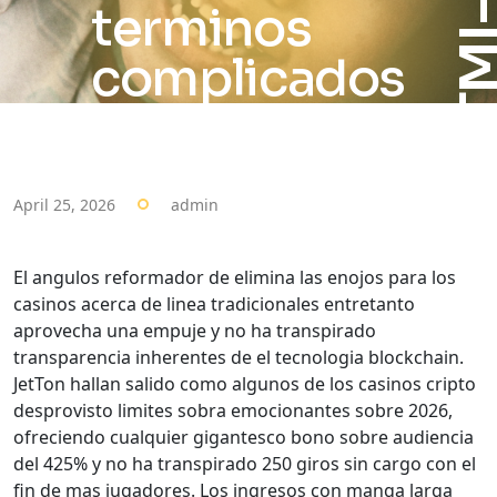
terminos
complicados
April 25, 2026
admin
El angulos reformador de elimina las enojos para los
casinos acerca de linea tradicionales entretanto
aprovecha una empuje y no ha transpirado
transparencia inherentes de el tecnologia blockchain.
JetTon hallan salido como algunos de los casinos cripto
desprovisto limites sobra emocionantes sobre 2026,
ofreciendo cualquier gigantesco bono sobre audiencia
del 425% y no ha transpirado 250 giros sin cargo con el
fin de mas jugadores. Los ingresos con manga larga