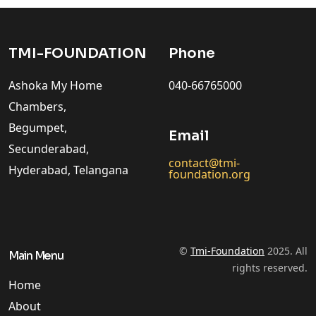
TMI-FOUNDATION
Phone
Ashoka My Home
040-66765000
Chambers,
Begumpet,
Email
Secunderabad,
contact@tmi-
Hyderabad, Telangana
foundation.org
©
Tmi-Foundation
2025. All
Main Menu
rights reserved.
Home
About