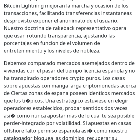
Bitcoin Lightning mejoran la marcha y ocasion de los
transacciones, facilitando transferencias instantaneas
desprovisto exponer el anonimato de el usuario.
Nuestro doctrina de rakeback representativo opera
que usan rotundo transparencia, ajustando las
porcentajes en funcion de el volumen de
entretenimiento y los niveles de nobleza.
Debemos comparado mercados asemejados dentro de
viviendas con el pasar del tiempo licencia espanola y no
ha transpirado operadores crypto puros. Los casas
sobre apuestas con manga larga criptomonedas acerca
de Ciertas zonas de espana poseen identicos mercados
que los ti�picos. Una estrategico estuviese en elegir
operadores establecidos, probar sentidos dos veces
asi� como nunca apostar mas de lo cual te sea posible
perder-integrado por volatilidad. Si apuestas en casas
offshore falto permiso espanola asi� como nuestro
catalogador bloquea las dominios, recuperar su