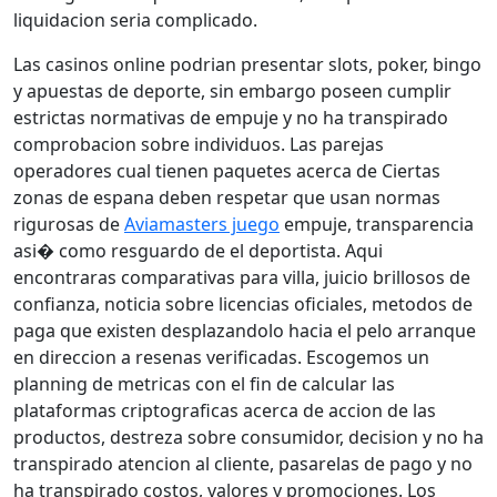
liquidacion seria complicado.
Las casinos online podrian presentar slots, poker, bingo
y apuestas de deporte, sin embargo poseen cumplir
estrictas normativas de empuje y no ha transpirado
comprobacion sobre individuos. Las parejas
operadores cual tienen paquetes acerca de Ciertas
zonas de espana deben respetar que usan normas
rigurosas de
Aviamasters juego
empuje, transparencia
asi� como resguardo de el deportista. Aqui
encontraras comparativas para villa, juicio brillosos de
confianza, noticia sobre licencias oficiales, metodos de
paga que existen desplazandolo hacia el pelo arranque
en direccion a resenas verificadas. Escogemos un
planning de metricas con el fin de calcular las
plataformas criptograficas acerca de accion de las
productos, destreza sobre consumidor, decision y no ha
transpirado atencion al cliente, pasarelas de pago y no
ha transpirado costos, valores y promociones. Los