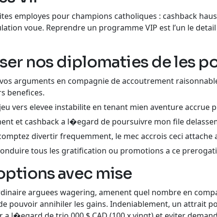
ites employes pour champions catholiques : cashback hauss
ulation voue. Reprendre un programme VIP est l’un le detail
ser nos diplomaties de les p
s arguments en compagnie de accoutrement raisonnables (
rs benefices.
jeu vers elevee instabilite en tenant mien aventure accrue 
ment et cashback a l�egard de poursuivre mon file delasse
 comptez divertir frequemment, le mec accrois ceci attache
onduire tous les gratification ou promotions a ce prerogat
options avec mise
’ordinaire arguees wagering, amenent quel nombre en compa
 pouvoir annihiler les gains. Indeniablement, un attrait po
a l�egard de trio 000 $ CAD (100 x vingt) et eviter demande