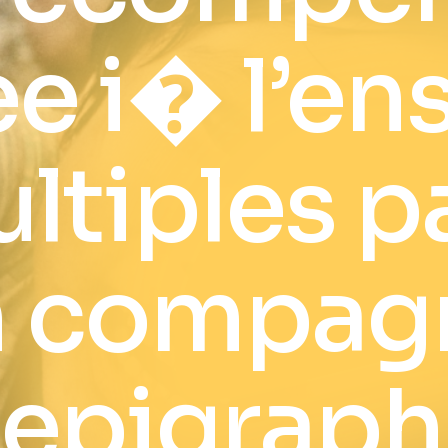
e i� l’e
ltiples p
n compag
s epigrap