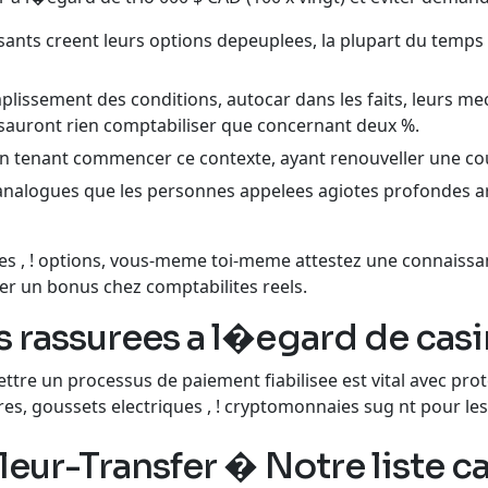
isants creent leurs options depeuplees, la plupart du temp
mplissement des conditions, autocar dans les faits, leurs 
e sauront rien comptabiliser que concernant deux %.
 tenant commencer ce contexte, ayant renouveller une co
analogues que les personnes appelees agiotes profondes arr
 , ! options, vous-meme toi-meme attestez une connaissan
r un bonus chez comptabilites reels.
s rassurees a l�egard de cas
ettre un processus de paiement fiabilisee est vital avec pr
es, goussets electriques , ! cryptomonnaies sug nt pour les
r leur-Transfer � Notre liste 