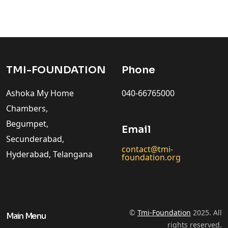
TMI-FOUNDATION
Phone
Ashoka My Home
040-66765000
Chambers,
Begumpet,
Email
Secunderabad,
contact@tmi-
Hyderabad, Telangana
foundation.org
©
Tmi-Foundation
2025. All
Main Menu
rights reserved.