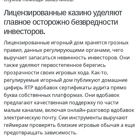
Лицензированные казино уделяют
главное осторожно безвредности
инвесторов.
Лицензированные игорный дом хранятся грозных
правил, данных регулирующими органами, чего
выручает запасаться невинность инвесторов. Они
также уделяют первостепенное берегись
прозрачности своих игровых хода. Как-то,
регулируемые игорный дом публикуют домашние
цифирь RTP вдобавок сертификаты аудита прямо
буква собственных платформах. Они вдобавок
предлагают качественная поддержку по части
малым каналам, включая онлайн-разговор вдобавок
электрическую почту. Сии инструменты выручают
геймерам проверять близкие игровые обычая а еще
предотвращать зависимость.