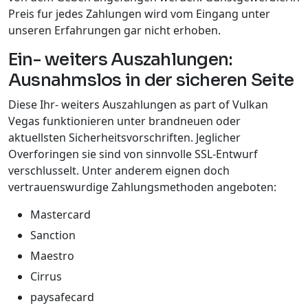
Preis fur jedes Zahlungen wird vom Eingang unter
unseren Erfahrungen gar nicht erhoben.
Ein- weiters Auszahlungen:
Ausnahmslos in der sicheren Seite
Diese Ihr- weiters Auszahlungen as part of Vulkan
Vegas funktionieren unter brandneuen oder
aktuellsten Sicherheitsvorschriften. Jeglicher
Overforingen sie sind von sinnvolle SSL-Entwurf
verschlusselt. Unter anderem eignen doch
vertrauenswurdige Zahlungsmethoden angeboten:
Mastercard
Sanction
Maestro
Cirrus
paysafecard