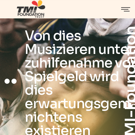
TMI-Founda
Von dies
Musizieren unter
zuhilfenahme vo
Spielgeld wird
dies
erwartungsgem
nichtens
existieren