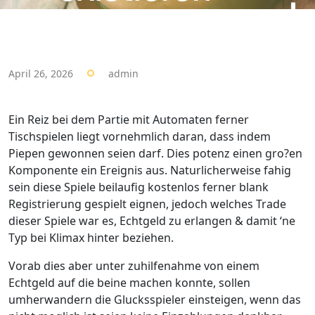
April 26, 2026
admin
Ein Reiz bei dem Partie mit Automaten ferner
Tischspielen liegt vornehmlich daran, dass indem
Piepen gewonnen seien darf. Dies potenz einen gro?en
Komponente ein Ereignis aus. Naturlicherweise fahig
sein diese Spiele beilaufig kostenlos ferner blank
Registrierung gespielt eignen, jedoch welches Trade
dieser Spiele war es, Echtgeld zu erlangen & damit ‘ne
Typ bei Klimax hinter beziehen.
Vorab dies aber unter zuhilfenahme von einem
Echtgeld auf die beine machen konnte, sollen
umherwandern die Glucksspieler einsteigen, wenn das