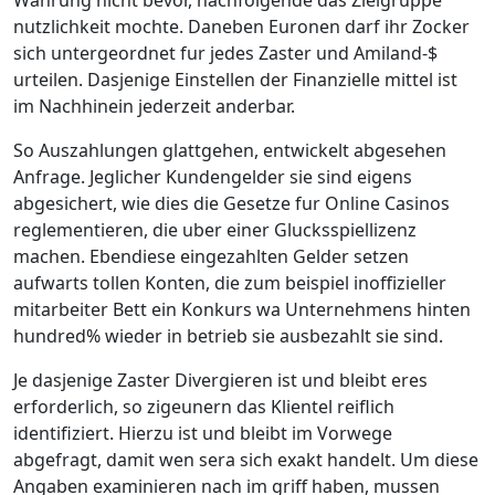
Wahrung nicht bevor, nachfolgende das Zielgruppe
nutzlichkeit mochte. Daneben Euronen darf ihr Zocker
sich untergeordnet fur jedes Zaster und Amiland-$
urteilen. Dasjenige Einstellen der Finanzielle mittel ist
im Nachhinein jederzeit anderbar.
So Auszahlungen glattgehen, entwickelt abgesehen
Anfrage. Jeglicher Kundengelder sie sind eigens
abgesichert, wie dies die Gesetze fur Online Casinos
reglementieren, die uber einer Glucksspiellizenz
machen. Ebendiese eingezahlten Gelder setzen
aufwarts tollen Konten, die zum beispiel inoffizieller
mitarbeiter Bett ein Konkurs wa Unternehmens hinten
hundred% wieder in betrieb sie ausbezahlt sie sind.
Je dasjenige Zaster Divergieren ist und bleibt eres
erforderlich, so zigeunern das Klientel reiflich
identifiziert. Hierzu ist und bleibt im Vorwege
abgefragt, damit wen sera sich exakt handelt. Um diese
Angaben examinieren nach im griff haben, mussen