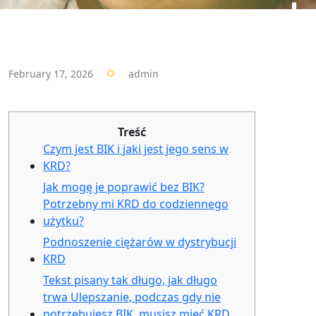
February 17, 2026
admin
Treść
Czym jest BIK i jaki jest jego sens w
KRD?
Jak mogę je poprawić bez BIK?
Potrzebny mi KRD do codziennego
użytku?
Podnoszenie ciężarów w dystrybucji
KRD
Tekst pisany tak długo, jak długo
trwa Ulepszanie, podczas gdy nie
potrzebujesz BIK, musisz mieć KRD