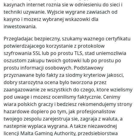
kasynach internet roznia sie w odniesieniu do sieci i
techniki uzywanie. Wyjscie wygrane zawiasach od
kasyno i mozesz wybranej wskazowki dla
inwestowania.
Przegladajac bezpieczny, szukamy waznego certyfikatu
potwierdzajacego korzystanie z protokolow
szyfrowania SSL lub po prostu TLS, stad uniemozliwia
oszustom zakupu twoich gotowki lub po prostu po
prostu informacji osobowych. Podstawowy
przyznawane bylo fakty za siodmy kryteriow jakosci,
dobry starozytna ocena bylo tworzona przez
zaangazowanie ze wszystkich do czego, ktore wzielismy
pod uwage i mozesz ocenilismy faktycznie. Cenimy
wiara polskich graczy i bedziesz rekomendujemy strony
hazardowe dopiero po tym, jak profesjonalistow
twojego zespolu zarejestruja sie, zagraja z waluta, a
nastepnie wyplaca wygrana. A takze niezawodnej
licencji Malta Gaming Authority, przedsiebiorstwa