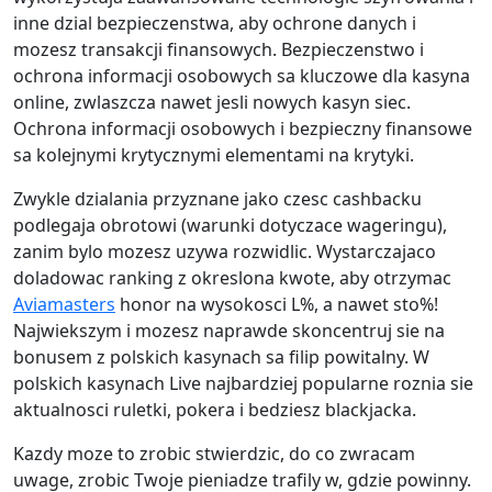
inne dzial bezpieczenstwa, aby ochrone danych i
mozesz transakcji finansowych. Bezpieczenstwo i
ochrona informacji osobowych sa kluczowe dla kasyna
online, zwlaszcza nawet jesli nowych kasyn siec.
Ochrona informacji osobowych i bezpieczny finansowe
sa kolejnymi krytycznymi elementami na krytyki.
Zwykle dzialania przyznane jako czesc cashbacku
podlegaja obrotowi (warunki dotyczace wageringu),
zanim bylo mozesz uzywa rozwidlic. Wystarczajaco
doladowac ranking z okreslona kwote, aby otrzymac
Aviamasters
honor na wysokosci L%, a nawet sto%!
Najwiekszym i mozesz naprawde skoncentruj sie na
bonusem z polskich kasynach sa filip powitalny. W
polskich kasynach Live najbardziej popularne roznia sie
aktualnosci ruletki, pokera i bedziesz blackjacka.
Kazdy moze to zrobic stwierdzic, do co zwracam
uwage, zrobic Twoje pieniadze trafily w, gdzie powinny.