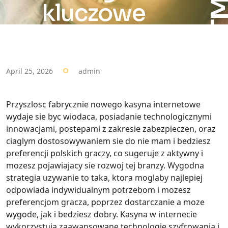
kluczowe
April 25, 2026
admin
Przyszlosc fabrycznie nowego kasyna internetowe
wydaje sie byc wiodaca, posiadanie technologicznymi
innowacjami, postepami z zakresie zabezpieczen, oraz
ciaglym dostosowywaniem sie do nie mam i bedziesz
preferencji polskich graczy, co sugeruje z aktywny i
mozesz pojawiajacy sie rozwoj tej branzy. Wygodna
strategia uzywanie to taka, ktora moglaby najlepiej
odpowiada indywidualnym potrzebom i mozesz
preferencjom gracza, poprzez dostarczanie a moze
wygode, jak i bedziesz dobry. Kasyna w internecie
wykorzystuja zaawansowane technologie szyfrowania i