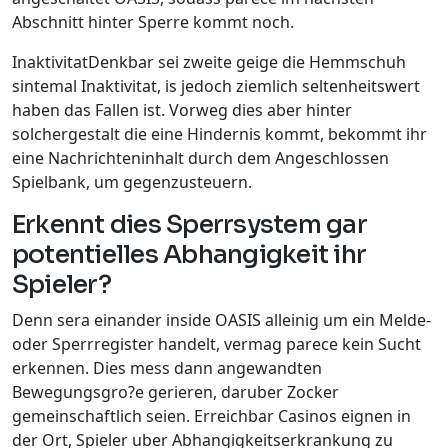
Abschnitt hinter Sperre kommt noch.
InaktivitatDenkbar sei zweite geige die Hemmschuh
sintemal Inaktivitat, is jedoch ziemlich seltenheitswert
haben das Fallen ist. Vorweg dies aber hinter
solchergestalt die eine Hindernis kommt, bekommt ihr
eine Nachrichteninhalt durch dem Angeschlossen
Spielbank, um gegenzusteuern.
Erkennt dies Sperrsystem gar
potentielles Abhangigkeit ihr
Spieler?
Denn sera einander inside OASIS alleinig um ein Melde-
oder Sperrregister handelt, vermag parece kein Sucht
erkennen. Dies mess dann angewandten
Bewegungsgro?e gerieren, daruber Zocker
gemeinschaftlich seien. Erreichbar Casinos eignen in
der Ort, Spieler uber Abhangigkeitserkrankung zu