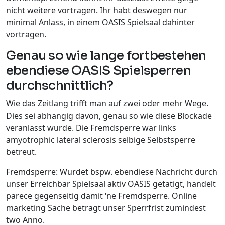
nicht weitere vortragen. Ihr habt deswegen nur
minimal Anlass, in einem OASIS Spielsaal dahinter
vortragen.
Genau so wie lange fortbestehen
ebendiese OASIS Spielsperren
durchschnittlich?
Wie das Zeitlang trifft man auf zwei oder mehr Wege.
Dies sei abhangig davon, genau so wie diese Blockade
veranlasst wurde. Die Fremdsperre war links
amyotrophic lateral sclerosis selbige Selbstsperre
betreut.
Fremdsperre: Wurdet bspw. ebendiese Nachricht durch
unser Erreichbar Spielsaal aktiv OASIS getatigt, handelt
parece gegenseitig damit ‘ne Fremdsperre. Online
marketing Sache betragt unser Sperrfrist zumindest
two Anno.