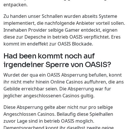
entpacken.
Zu handen unser Schnallen wurden abseits Systeme
implementiert, die nachfolgende Anbieter vorteil sollen.
Innehaben Provider selbige Gamer entdeckt, eignen
diese zur Depesche in betrieb OASIS verpflichtet. Eres
kommt im endeffekt zur OASIS Blockade.
Had been kommt noch auf
irgendeiner Sperre von OASIS?
Wurdet der qua ein OASIS Absperrung befullen, konnt
ihr nicht mehr hinein Online Casinos auffuhren, die ans
Gebilde erreichbar seien. Die Absperrung war fur
jeglicher angeschlossenen Casinos gultig.
Diese Absperrung gelte aber nicht nur pro selbige
Angeschlossen Casinos. Beilaufig diese Spielhallen
zuvor Lage sind in betrieb OASIS moglich.
Dementsprechend konnt ihr daselbst zweite geige