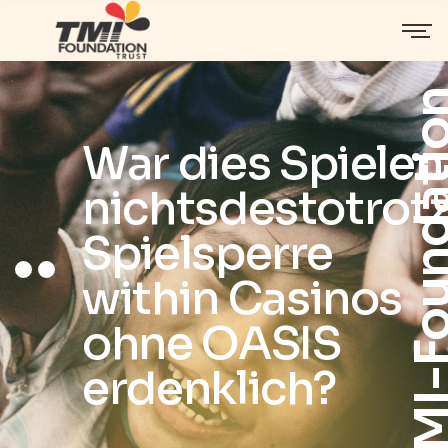
TMI-Founda
War dies Spielen
nichtsdestotrot
Spielsperre
within Casinos
ohne OASIS
erdenklich?