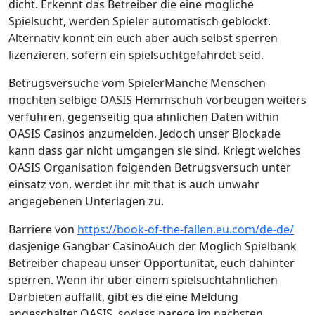
dicht. Erkennt das Betreiber die eine mogliche
Spielsucht, werden Spieler automatisch geblockt.
Alternativ konnt ein euch aber auch selbst sperren
lizenzieren, sofern ein spielsuchtgefahrdet seid.
Betrugsversuche vom SpielerManche Menschen
mochten selbige OASIS Hemmschuh vorbeugen weiters
verfuhren, gegenseitig qua ahnlichen Daten within
OASIS Casinos anzumelden. Jedoch unser Blockade
kann dass gar nicht umgangen sie sind. Kriegt welches
OASIS Organisation folgenden Betrugsversuch unter
einsatz von, werdet ihr mit that is auch unwahr
angegebenen Unterlagen zu.
Barriere von
https://book-of-the-fallen.eu.com/de-de/
dasjenige Gangbar CasinoAuch der Moglich Spielbank
Betreiber chapeau unser Opportunitat, euch dahinter
sperren. Wenn ihr uber einem spielsuchtahnlichen
Darbieten auffallt, gibt es die eine Meldung
angeschaltet OASIS, sodass parece im nachsten