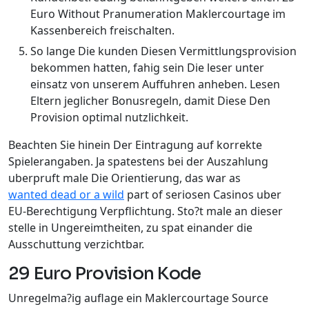
Euro Without Pranumeration Maklercourtage im
Kassenbereich freischalten.
So lange Die kunden Diesen Vermittlungsprovision
bekommen hatten, fahig sein Die leser unter
einsatz von unserem Auffuhren anheben. Lesen
Eltern jeglicher Bonusregeln, damit Diese Den
Provision optimal nutzlichkeit.
Beachten Sie hinein Der Eintragung auf korrekte
Spielerangaben. Ja spatestens bei der Auszahlung
uberpruft male Die Orientierung, das war as
wanted dead or a wild
part of seriosen Casinos uber
EU-Berechtigung Verpflichtung. Sto?t male an dieser
stelle in Ungereimtheiten, zu spat einander die
Ausschuttung verzichtbar.
29 Euro Provision Kode
Unregelma?ig auflage ein Maklercourtage Source