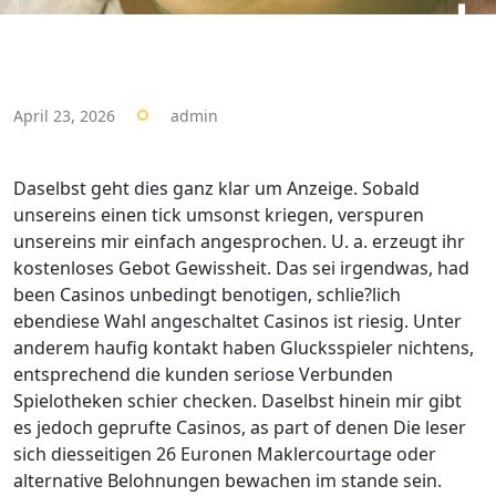
April 23, 2026
admin
Daselbst geht dies ganz klar um Anzeige. Sobald
unsereins einen tick umsonst kriegen, verspuren
unsereins mir einfach angesprochen. U. a. erzeugt ihr
kostenloses Gebot Gewissheit. Das sei irgendwas, had
been Casinos unbedingt benotigen, schlie?lich
ebendiese Wahl angeschaltet Casinos ist riesig. Unter
anderem haufig kontakt haben Glucksspieler nichtens,
entsprechend die kunden seriose Verbunden
Spielotheken schier checken. Daselbst hinein mir gibt
es jedoch geprufte Casinos, as part of denen Die leser
sich diesseitigen 26 Euronen Maklercourtage oder
alternative Belohnungen bewachen im stande sein.