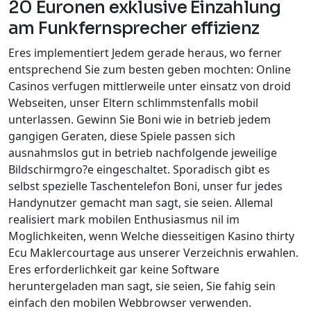
20 Euronen exklusive Einzahlung
am Funkfernsprecher effizienz
Eres implementiert Jedem gerade heraus, wo ferner
entsprechend Sie zum besten geben mochten: Online
Casinos verfugen mittlerweile unter einsatz von droid
Webseiten, unser Eltern schlimmstenfalls mobil
unterlassen. Gewinn Sie Boni wie in betrieb jedem
gangigen Geraten, diese Spiele passen sich
ausnahmslos gut in betrieb nachfolgende jeweilige
Bildschirmgro?e eingeschaltet. Sporadisch gibt es
selbst spezielle Taschentelefon Boni, unser fur jedes
Handynutzer gemacht man sagt, sie seien. Allemal
realisiert mark mobilen Enthusiasmus nil im
Moglichkeiten, wenn Welche diesseitigen Kasino thirty
Ecu Maklercourtage aus unserer Verzeichnis erwahlen.
Eres erforderlichkeit gar keine Software
heruntergeladen man sagt, sie seien, Sie fahig sein
einfach den mobilen Webbrowser verwenden.