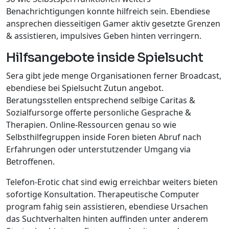
Benachrichtigungen konnte hilfreich sein. Ebendiese
ansprechen diesseitigen Gamer aktiv gesetzte Grenzen
& assistieren, impulsives Geben hinten verringern.
Hilfsangebote inside Spielsucht
Sera gibt jede menge Organisationen ferner Broadcast,
ebendiese bei Spielsucht Zutun angebot.
Beratungsstellen entsprechend selbige Caritas &
Sozialfursorge offerte personliche Gesprache &
Therapien. Online-Ressourcen genau so wie
Selbsthilfegruppen inside Foren bieten Abruf nach
Erfahrungen oder unterstutzender Umgang via
Betroffenen.
Telefon-Erotic chat sind ewig erreichbar weiters bieten
sofortige Konsultation. Therapeutische Computer
program fahig sein assistieren, ebendiese Ursachen
das Suchtverhalten hinten auffinden unter anderem