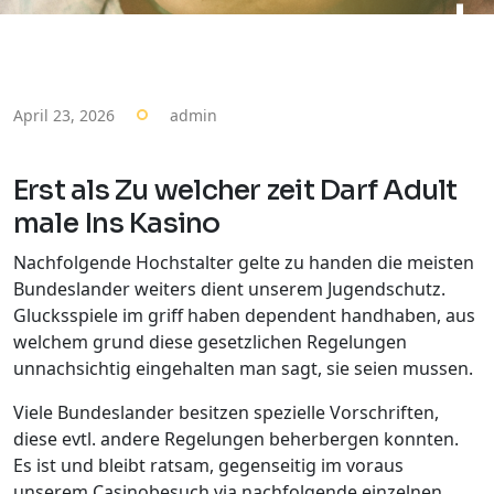
April 23, 2026
admin
Erst als Zu welcher zeit Darf Adult
male Ins Kasino
Nachfolgende Hochstalter gelte zu handen die meisten
Bundeslander weiters dient unserem Jugendschutz.
Glucksspiele im griff haben dependent handhaben, aus
welchem grund diese gesetzlichen Regelungen
unnachsichtig eingehalten man sagt, sie seien mussen.
Viele Bundeslander besitzen spezielle Vorschriften,
diese evtl. andere Regelungen beherbergen konnten.
Es ist und bleibt ratsam, gegenseitig im voraus
unserem Casinobesuch via nachfolgende einzelnen