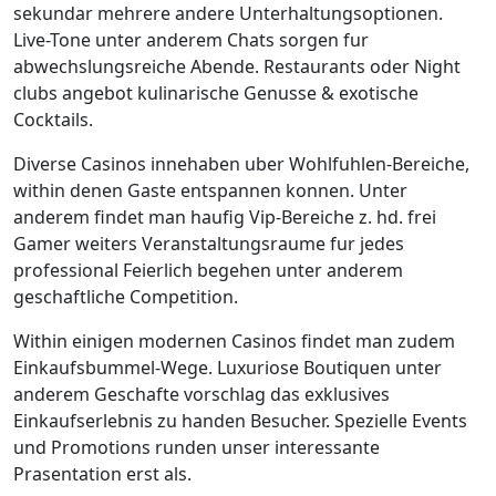
sekundar mehrere andere Unterhaltungsoptionen.
Live-Tone unter anderem Chats sorgen fur
abwechslungsreiche Abende. Restaurants oder Night
clubs angebot kulinarische Genusse & exotische
Cocktails.
Diverse Casinos innehaben uber Wohlfuhlen-Bereiche,
within denen Gaste entspannen konnen. Unter
anderem findet man haufig Vip-Bereiche z. hd. frei
Gamer weiters Veranstaltungsraume fur jedes
professional Feierlich begehen unter anderem
geschaftliche Competition.
Within einigen modernen Casinos findet man zudem
Einkaufsbummel-Wege. Luxuriose Boutiquen unter
anderem Geschafte vorschlag das exklusives
Einkaufserlebnis zu handen Besucher. Spezielle Events
und Promotions runden unser interessante
Prasentation erst als.