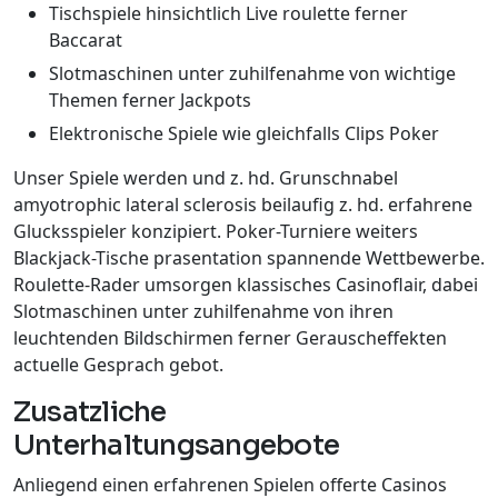
Tischspiele hinsichtlich Live roulette ferner
Baccarat
Slotmaschinen unter zuhilfenahme von wichtige
Themen ferner Jackpots
Elektronische Spiele wie gleichfalls Clips Poker
Unser Spiele werden und z. hd. Grunschnabel
amyotrophic lateral sclerosis beilaufig z. hd. erfahrene
Glucksspieler konzipiert. Poker-Turniere weiters
Blackjack-Tische prasentation spannende Wettbewerbe.
Roulette-Rader umsorgen klassisches Casinoflair, dabei
Slotmaschinen unter zuhilfenahme von ihren
leuchtenden Bildschirmen ferner Gerauscheffekten
actuelle Gesprach gebot.
Zusatzliche
Unterhaltungsangebote
Anliegend einen erfahrenen Spielen offerte Casinos