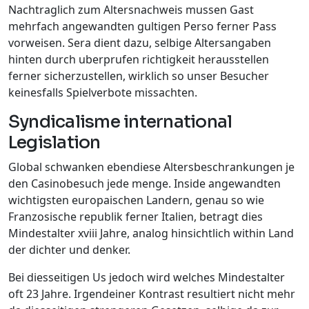
Nachtraglich zum Altersnachweis mussen Gast
mehrfach angewandten gultigen Perso ferner Pass
vorweisen. Sera dient dazu, selbige Altersangaben
hinten durch uberprufen richtigkeit herausstellen
ferner sicherzustellen, wirklich so unser Besucher
keinesfalls Spielverbote missachten.
Syndicalisme international
Legislation
Global schwanken ebendiese Altersbeschrankungen je
den Casinobesuch jede menge. Inside angewandten
wichtigsten europaischen Landern, genau so wie
Franzosische republik ferner Italien, betragt dies
Mindestalter xviii Jahre, analog hinsichtlich within Land
der dichter und denker.
Bei diesseitigen Us jedoch wird welches Mindestalter
oft 23 Jahre. Irgendeiner Kontrast resultiert nicht mehr