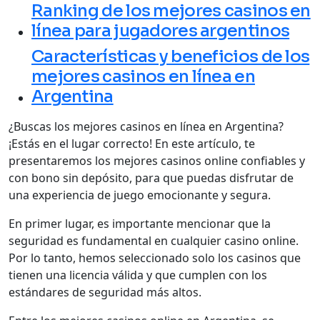
Ranking de los mejores casinos en
línea para jugadores argentinos
Características y beneficios de los
mejores casinos en línea en
Argentina
¿Buscas los mejores casinos en línea en Argentina?
¡Estás en el lugar correcto! En este artículo, te
presentaremos los mejores casinos online confiables y
con bono sin depósito, para que puedas disfrutar de
una experiencia de juego emocionante y segura.
En primer lugar, es importante mencionar que la
seguridad es fundamental en cualquier casino online.
Por lo tanto, hemos seleccionado solo los casinos que
tienen una licencia válida y que cumplen con los
estándares de seguridad más altos.