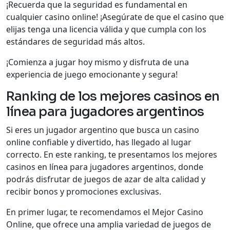
¡Recuerda que la seguridad es fundamental en
cualquier casino online! ¡Asegúrate de que el casino que
elijas tenga una licencia válida y que cumpla con los
estándares de seguridad más altos.
¡Comienza a jugar hoy mismo y disfruta de una
experiencia de juego emocionante y segura!
Ranking de los mejores casinos en
línea para jugadores argentinos
Si eres un jugador argentino que busca un casino
online confiable y divertido, has llegado al lugar
correcto. En este ranking, te presentamos los mejores
casinos en línea para jugadores argentinos, donde
podrás disfrutar de juegos de azar de alta calidad y
recibir bonos y promociones exclusivas.
En primer lugar, te recomendamos el Mejor Casino
Online, que ofrece una amplia variedad de juegos de