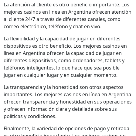
La atención al cliente es otro beneficio importante. Los
mejores casinos en línea en Argentina ofrecen atención
al cliente 24/7 a través de diferentes canales, como
correo electrónico, teléfono y chat en vivo.
La flexibilidad y la capacidad de jugar en diferentes
dispositivos es otro beneficio. Los mejores casinos en
línea en Argentina ofrecen la capacidad de jugar en
diferentes dispositivos, como ordenadores, tablets y
teléfonos inteligentes, lo que hace que sea posible
jugar en cualquier lugar y en cualquier momento.
La transparencia y la honestidad son otros aspectos
importantes. Los mejores casinos en línea en Argentina
ofrecen transparencia y honestidad en sus operaciones
y ofrecen información clara y detallada sobre sus
políticas y condiciones.
Finalmente, la variedad de opciones de pago y retirada
es otro beneficio importante. Los mejores casinos en