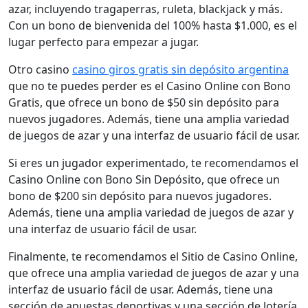
azar, incluyendo tragaperras, ruleta, blackjack y más.
Con un bono de bienvenida del 100% hasta $1.000, es el
lugar perfecto para empezar a jugar.
Otro casino
casino giros gratis sin depósito argentina
que no te puedes perder es el Casino Online con Bono
Gratis, que ofrece un bono de $50 sin depósito para
nuevos jugadores. Además, tiene una amplia variedad
de juegos de azar y una interfaz de usuario fácil de usar.
Si eres un jugador experimentado, te recomendamos el
Casino Online con Bono Sin Depósito, que ofrece un
bono de $200 sin depósito para nuevos jugadores.
Además, tiene una amplia variedad de juegos de azar y
una interfaz de usuario fácil de usar.
Finalmente, te recomendamos el Sitio de Casino Online,
que ofrece una amplia variedad de juegos de azar y una
interfaz de usuario fácil de usar. Además, tiene una
sección de apuestas deportivas y una sección de lotería.