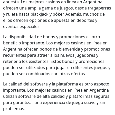
apuesta. Los mejores casinos en línea en Argentina
ofrecen una amplia gama de juegos, desde tragaperras
y ruleta hasta blackjack y póker. Además, muchos de
ellos ofrecen opciones de apuesta en deportes y
eventos especiales.
La disponibilidad de bonos y promociones es otro
beneficio importante. Los mejores casinos en línea en
Argentina ofrecen bonos de bienvenida y promociones
recurrentes para atraer a los nuevos jugadores y
retener a los existentes. Estos bonos y promociones
pueden ser utilizados para jugar en diferentes juegos y
pueden ser combinados con otras ofertas.
La calidad del software y la plataforma es otro aspecto
importante. Los mejores casinos en línea en Argentina
utilizan software de alta calidad y plataformas seguras
para garantizar una experiencia de juego suave y sin
problemas.