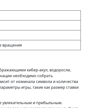
ые вращения
ображающими кибер-акул, водоросли,
инации необходимо собрать
исит от номинала символа и количества
араметры игры, такие как размер ставки
ее увлекательным и прибыльным.