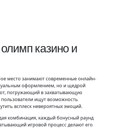
 олимп казино и
обое место занимают современные онлайн-
изуальным оформлением, но и щедрой
слот, погружающий в захватывающую
е пользователи ищут возможность
щутить всплеск невероятных эмоций.
ждая комбинация, каждый бонусный раунд
ватывающий игровой процесс делают его