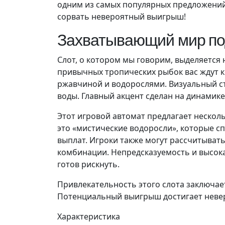
одним из самых популярных предложений
сорвать невероятный выигрыш!
Захватывающий мир под
Слот, о котором мы говорим, выделяется
привычных тропических рыбок вас ждут 
ржавчиной и водорослями. Визуальный ст
воды. Главный акцент сделан на динамик
Этот игровой автомат предлагает нескол
это «мистические водоросли», которые 
выплат. Игроки также могут рассчитыва
комбинации. Непредсказуемость и высока
готов рискнуть.
Привлекательность этого слота заключае
Потенциальный выигрыш достигает неверо
Характеристика