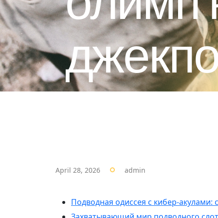
олимп 
джекпо
April 28, 2026
admin
Подводная одиссея с кибер-акулами: с
Захватывающий мир подводного слот