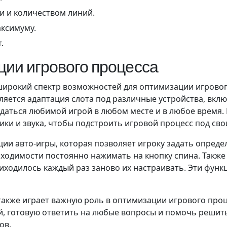
и и количеством линий.
ксимуму.
.
ии игрового процесса
ирокий спектр возможностей для оптимизации игровог
ляется адаптация слота под различные устройства, вк
даться любимой игрой в любом месте и в любое время.
ки и звука, чтобы подстроить игровой процесс под сво
ии авто-игры, которая позволяет игроку задать опред
бходимости постоянно нажимать на кнопку спина. Такж
риходилось каждый раз заново их настраивать. Эти функ
акже играет важную роль в оптимизации игрового проц
й, готовую ответить на любые вопросы и помочь решит
ов.