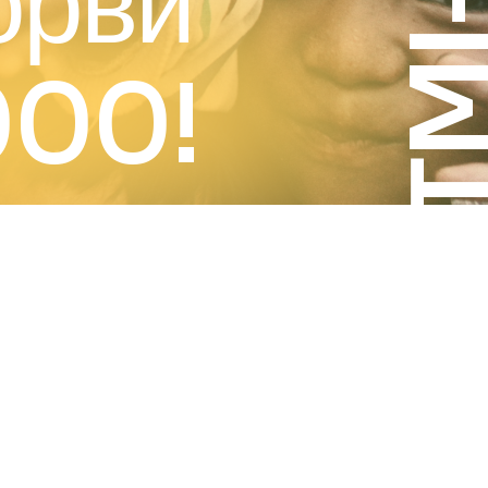
орви
000!