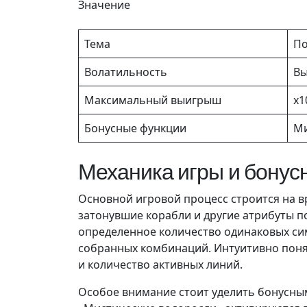
Значение
Тема
По
Волатильность
Вы
Максимальный выигрыш
x1
Бонусные функции
Ми
Механика игры и бонус
Основной игровой процесс строится на 
затонувшие корабли и другие атрибуты 
определенное количество одинаковых сим
собранных комбинаций. Интуитивно понят
и количество активных линий.
Особое внимание стоит уделить бонусны